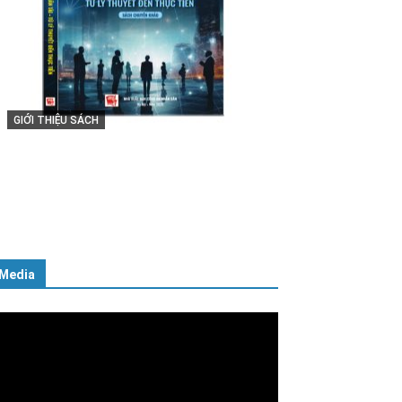
GIỚI THIỆU SÁCH
Cuốn sách “Tuyệt đối trung thành
với Tổ quốc, với Đảng, Nhà nước
và Nhân dân – Sáng ngời tư cách
người Công an cách mạng”
06/02/2025
Media
ình
ơi
deo