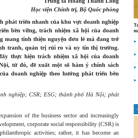
Trung tá Hoàng Thanh Long
Học viện Chính trị, Bộ Quốc phòng
Quản
h phát triển nhanh của khu vực doanh nghiệp
T
riển bền vững, trách nhiệm xã hội của doanh
nư
g mang tính thiện nguyện đơn lẻ mà đang trở
 tranh, quản trị rủi ro và uy tín thị trường.
lý
 đẩy thực hiện trách nhiệm xã hội của doanh
 Nội,
t
ừ đó, đề xuất một số hàm ý chính sách
của doanh nghiệp theo hướng phát triển bền
nhà
anh nghiệp
;
CSR
;
ESG
; thành phố
Hà Nội
;
phát
expansion of the business sector and increasingly
evelopment, corporate social responsibility (CSR) is
nước
hilanthropic activities; rather, it has become an