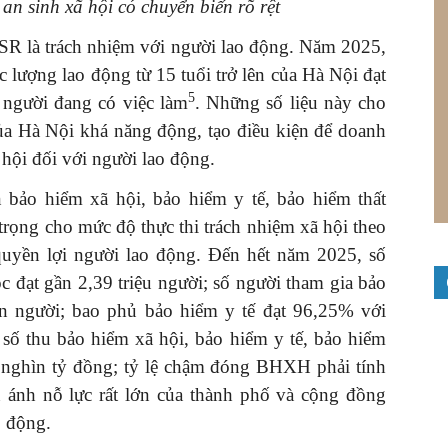
 an sinh xã hội có chuyển biến rõ
rệt
CSR là trách nhiệm với người lao động. Năm 2025,
ực lượng lao động từ 15 tuổi trở lên của Hà Nội đạt
5
u người đang có việc làm
. Những số liệu này cho
của Hà Nội khá năng động, tạo điều kiện để doanh
 hội đối với người lao động.
n bảo hiểm xã hội, bảo hiểm y tế, bảo hiểm thất
trọng cho mức độ thực thi trách nhiệm xã hội theo
quyền lợi người lao động. Đến hết năm 2025, số
c đạt gần 2,39 triệu người; số người tham gia bảo
n người; bao phủ bảo hiểm y tế đạt 96,25% với
 số thu bảo hiểm xã hội, bảo hiểm y tế, bảo hiểm
 nghìn tỷ đồng; tỷ lệ chậm đóng BHXH phải tính
 ánh nỗ lực rất lớn của thành phố và cộng đồng
o động.