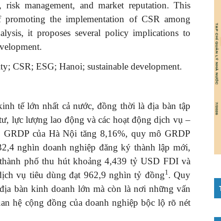
s, risk management, and market reputation. This
on of promoting the implementation of CSR among
lysis, it proposes several policy implications to
evelopment.
lity; CSR; ESG; Hanoi; sustainable development.
nh tế lớn nhất cả nước, đồng thời là địa bàn tập
ư, lực lượng lao động và các hoạt động dịch vụ –
5, GRDP của Hà Nội tăng 8,16%, quy mô GRDP
2,4 nghìn doanh nghiệp đăng ký thành lập mới,
 thành phố thu hút khoảng 4,439 tỷ USD FDI và
1
ịch vụ tiêu dùng đạt 962,9 nghìn tỷ đồng
. Quy
 địa bàn kinh doanh lớn mà còn là nơi những vấn
quan hệ cộng đồng của doanh nghiệp bộc lộ rõ nét