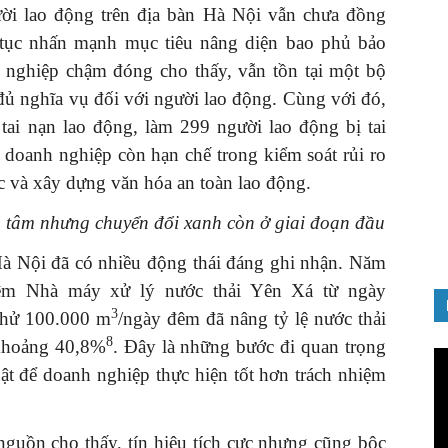
ười lao động trên địa bàn Hà Nội vẫn chưa đồng
n tục nhấn mạnh mục tiêu nâng diện bao phủ bảo
nghiệp chậm đóng cho thấy, vẫn tồn tại một bộ
đủ nghĩa vụ đối với người lao động. Cùng với đó,
ai nạn lao động, làm 299 người lao động bị tai
GIỚI THIỆU SÁCH
ít doanh nghiệp còn hạn chế trong kiểm soát rủi ro
ảnh chào
Quản trị nhân tài – Từ lý thuyết
ệc và xây dựng văn hóa an toàn lao động.
Đảng
đến thực tiễn
08/12/2025
 tâm
nhưng chuyển đổi xanh còn ở giai đoạn đầu
à Nội đã có nhiều động thái đáng ghi nhận. Năm
iệm Nhà máy xử lý nước thải Yên Xá từ ngày
3
 thử 100.000 m
/ngày đêm đã nâng tỷ lệ nước thải
8
 khoảng 40,8%
. Đây là những bước đi quan trọng
Tr
uật để doanh nghiệp thực hiện tốt hơn trách nhiệm
ch
Vi
 nguồn cho thấy, tín hiệu tích cực nhưng cũng bộc