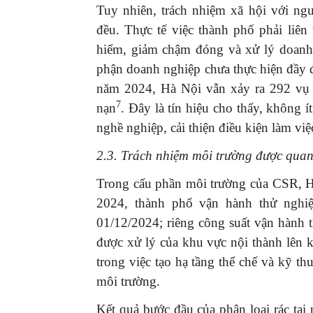
Tuy nhiên, trách nhiệm xã hội với ng
đều. Thực tế việc thành phố phải liê
hiểm, giảm chậm đóng và xử lý doanh 
phận doanh nghiệp chưa thực hiện đầy 
năm 2024, Hà Nội vẫn xảy ra 292 vụ t
GIỚI THIỆU SÁCH
7
nạn
. Đây là tín hiệu cho thấy, không 
Ra mắt ba cuốn sách 
nghề nghiệp, cải thiện điều kiện làm vi
mừng Đại hội XIV của 
16/01/2026
2.3. Trách nhiệm môi trường được
quan
Trong cấu phần môi trường của CSR, H
2024, thành phố vận hành thử ngh
01/12/2024; riêng công suất vận hành
được xử lý của khu vực nội thành lên
trong việc tạo hạ tầng thể chế và kỹ th
môi trường.
Kết quả bước đầu của phân loại rác tại