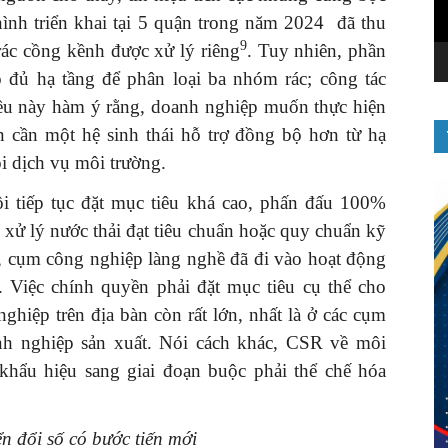
 hình triển khai tại 5 quận trong năm 2024 đã thu
9
 rác cồng kềnh được xử lý riêng
. Tuy nhiên, phần
 đủ hạ tầng để phân loại ba nhóm rác; công tác
iều này hàm ý rằng, doanh nghiệp muốn thực hiện
 cần một hệ sinh thái hỗ trợ đồng bộ hơn từ hạ
i dịch vụ môi trường.
 tiếp tục đặt mục tiêu khá cao, phấn đấu 100%
xử lý nước thải đạt tiêu chuẩn hoặc quy chuẩn kỹ
, cụm công nghiệp làng nghề đã đi vào hoạt động
n. Việc chính quyền phải đặt mục tiêu cụ thể cho
ghiệp trên địa bàn còn rất lớn, nhất là ở các cụm
h nghiệp sản xuất. Nói cách khác, CSR về môi
khẩu hiệu sang giai đoạn buộc phải thể chế hóa
n đổi số có bước tiến mới