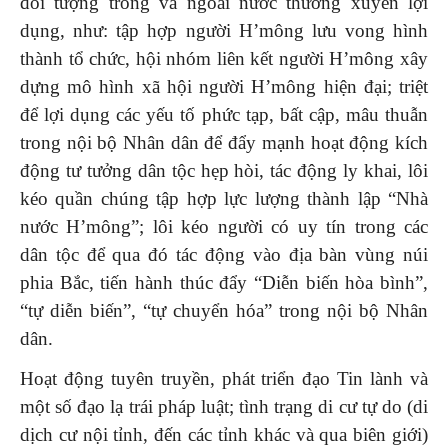
đối tượng trong và ngoài nước thường xuyên lợi
dụng, như: tập hợp người H’mông lưu vong hình
thành tổ chức, hội nhóm liên kết người H’mông xây
dựng mô hình xã hội người H’mông hiện đại; triệt
để lợi dụng các yếu tố phức tạp, bất cập, mâu thuẫn
trong nội bộ Nhân dân để đẩy mạnh hoạt động kích
động tư tưởng dân tộc hẹp hòi, tác động ly khai, lôi
kéo quần chúng tập hợp lực lượng thành lập “Nhà
nước H’mông”; lôi kéo người có uy tín trong các
dân tộc để qua đó tác động vào địa bàn vùng núi
phia Bắc, tiến hành thúc đẩy “Diễn biến hòa bình”,
“tự diễn biến”, “tự chuyển hóa” trong nội bộ Nhân
dân.
Hoạt động tuyên truyền, phát triển đạo Tin lành và
một số đạo lạ trái pháp luật; tình trạng di cư tự do (di
dịch cư nội tỉnh, đến các tỉnh khác và qua biên giới)