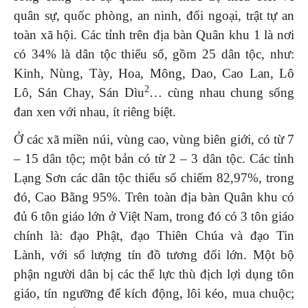
quân sự, quốc phòng, an ninh, đối ngoại, trật tự an
toàn xã hội. Các tỉnh trên địa bàn Quân khu 1 là nơi
có 34% là dân tộc thiểu số, gồm 25 dân tộc, như:
Kinh, Nùng, Tày, Hoa, Mông, Dao, Cao Lan, Lô
2
Lô, Sán Chay, Sán Dìu
… cùng nhau chung sống
đan xen với nhau, ít riêng biệt.
Ở các xã miền núi, vùng cao, vùng biên giới, có từ 7
– 15 dân tộc; một bản có từ 2 – 3 dân tộc. Các tỉnh
Lạng Sơn các dân tộc thiểu số chiếm 82,97%, trong
đó, Cao Bằng 95%. Trên toàn địa bàn Quân khu có
đủ 6 tôn giáo lớn ở Việt Nam, trong đó có 3 tôn giáo
chính là: đạo Phật, đạo Thiên Chúa và đạo Tin
Lành, với số lượng tín đồ tương đối lớn. Một bộ
phận người dân bị các thế lực thù địch lợi dụng tôn
giáo, tín ngưỡng để kích động, lôi kéo, mua chuộc;