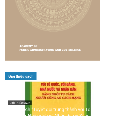
Giới thiệu sách
GIỚI THIỆU SÁCH
Cuốn sách “Tuyệt đối trung thành với Tổ quốc,
với Đảng, Nhà nước và Nhân dân – Sáng ngời tư