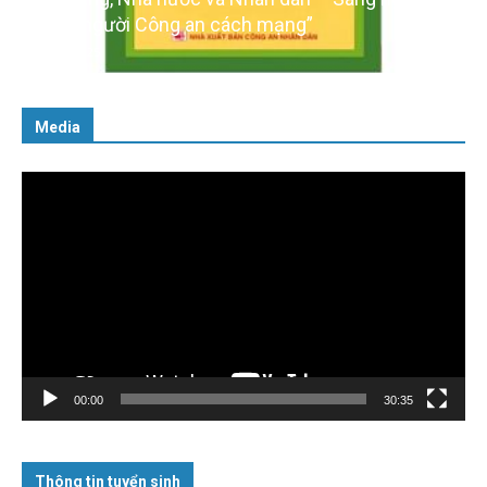
cách người Công an cách mạng”
06/02/2025
Media
Trình
chơi
Video
00:00
30:35
Thông tin tuyển sinh