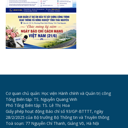
Cơ quan chủ quản: Học viện Hành chính và Quản trị công
Tổng Biên tập: TS. Nguyễn Quang Vinh
Phó Tổng Biên tập: TS. Lê Thị Hoa
Giấy phép hoạt động Báo chí số 93/GP-BTTTT, ngày
28/2/2025 của Bộ trưởng Bộ Thông tin và Truyền thông
Toà soạn: 77 Nguyễn Chí Thanh, Giảng Võ, Hà Nội