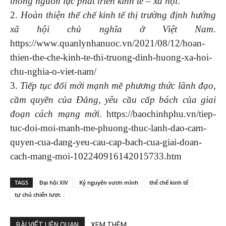
thông nguồn lực phát triển kinh tế – xã hội
.
2.
Hoàn thiện thể chế kinh tế thị trường định hướng
xã hội chủ nghĩa ở Việt Nam
.
https://www.quanlynhanuoc.vn/2021/08/12/hoan-
thien-the-che-kinh-te-thi-truong-dinh-huong-xa-hoi-
chu-nghia-o-viet-nam/
3.
Tiếp tục đổi mới mạnh mẽ phương thức lãnh đạo,
cầm quyền của Đảng, yêu cầu cấp bách của giai
đoạn cách mạng mới.
https://baochinhphu.vn/tiep-
tuc-doi-moi-manh-me-phuong-thuc-lanh-dao-cam-
quyen-cua-dang-yeu-cau-cap-bach-cua-giai-doan-
cach-mang-moi-102240916142015733.htm
TAGS
Đại hội XIV
Kỷ nguyên vươn mình
thể chế kinh tế
tự chủ chiến lược
BÀI VIẾT LIÊN QUAN
XEM THÊM