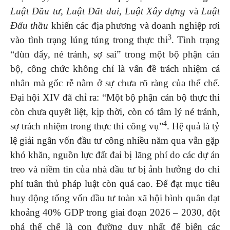
Luật Đầu tư, Luật Đất đai, Luật Xây dựng
và
Luật
Đấu thầu
khiến các địa phương và doanh nghiệp rơi
3
vào tình trạng lúng túng trong thực thi
. Tình trạng
“đùn đẩy, né tránh, sợ sai” trong một bộ phận cán
bộ, công chức không chỉ là vấn đề trách nhiệm cá
nhân mà gốc rễ nằm ở sự chưa rõ ràng của thể chế.
Đại hội XIV đã chỉ ra: “Một bộ phận cán bộ thực thi
còn chưa quyết liệt, kịp thời, còn có tâm lý né tránh,
4
sợ trách nhiệm trong thực thi công vụ”
. Hệ quả là tỷ
lệ giải ngân vốn đầu tư công nhiều năm qua vẫn gặp
khó khăn, nguồn lực đất đai bị lãng phí do các dự án
treo và niềm tin của nhà đầu tư bị ảnh hưởng do chi
phí tuân thủ pháp luật còn quá cao. Để đạt mục tiêu
huy động tổng vốn đầu tư toàn xã hội bình quân đạt
khoảng 40% GDP trong giai đoạn 2026 – 2030, đột
phá thể chế là con đường duy nhất để biến các