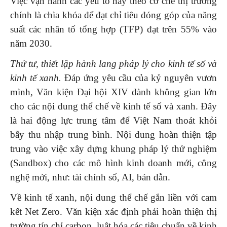
Việc vận hành các yếu tố này theo cơ chế thị trường
chính là chìa khóa để đạt chỉ tiêu đóng góp của năng
suất các nhân tố tổng hợp (TFP) đạt trên 55% vào
năm 2030.
Thứ tư, thiết lập hành lang pháp lý cho kinh tế số và
kinh tế xanh.
Đáp ứng yêu cầu của kỷ nguyên vươn
mình, Văn kiện Đại hội XIV dành không gian lớn
cho các nội dung thể chế về kinh tế số và xanh. Đây
là hai động lực trung tâm để Việt Nam thoát khỏi
bẫy thu nhập trung bình. Nội dung hoàn thiện tập
trung vào việc xây dựng khung pháp lý thử nghiệm
(Sandbox) cho các mô hình kinh doanh mới, công
nghệ mới, như: tài chính số, AI, bán dẫn.
Về kinh tế xanh, nội dung thể chế gắn liền với cam
kết Net Zero. Văn kiện xác định phải hoàn thiện thị
trường tín chỉ carbon, luật hóa các tiêu chuẩn về kinh