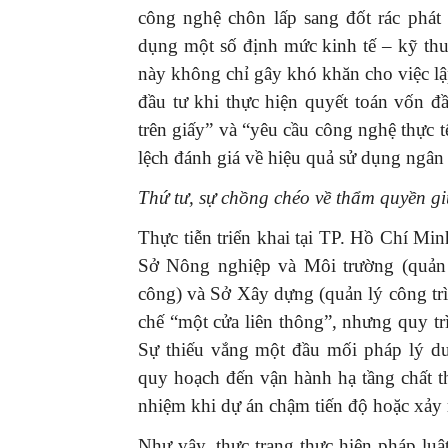
công nghệ chôn lấp sang đốt rác phát
dụng một số định mức kinh tế – kỹ thu
này không chỉ gây khó khăn cho việc lập
đầu tư khi thực hiện quyết toán vốn đ
trên giấy” và “yêu cầu công nghệ thực t
lệch đánh giá về hiệu quả sử dụng ngân
Thứ tư, sự chồng chéo về thẩm quyền g
Thực tiễn triển khai tại TP. Hồ Chí Mi
Sở Nông nghiệp và Môi trường (quản l
công) và Sở Xây dựng (quản lý công tr
chế “một cửa liên thông”, nhưng quy tr
Sự thiếu vắng một đầu mối pháp lý du
quy hoạch đến vận hành hạ tầng chất th
nhiệm khi dự án chậm tiến độ hoặc xảy 
Như vậy, thực trạng thực hiện pháp luật