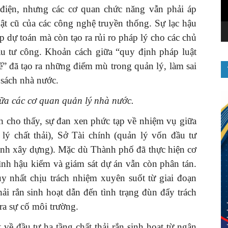
 điện, nhưng các cơ quan chức năng vẫn phải áp
ật cũ của các công nghệ truyền thống. Sự lạc hậu
 dự toán mà còn tạo ra rủi ro pháp lý cho các chủ
ầu tư công. Khoản cách giữa “quy định pháp luật
ế” đã tạo ra những điểm mù trong quản lý, làm sai
 sách nhà nước.
iữa các cơ quan quản lý nhà nước.
nh cho thấy, sự đan xen phức tạp về nhiệm vụ giữa
ý chất thải), Sở Tài chính (quản lý vốn đầu tư
ình xây dựng). Mặc dù Thành phố đã thực hiện cơ
ình hậu kiểm và giám sát dự án vẫn còn phân tán.
y nhất chịu trách nhiệm xuyên suốt từ giai đoạn
ải rắn sinh hoạt dẫn đến tình trạng đùn đẩy trách
ra sự cố môi trường.
 về đầu tư hạ tầng chất thải rắn sinh hoạt từ ngân