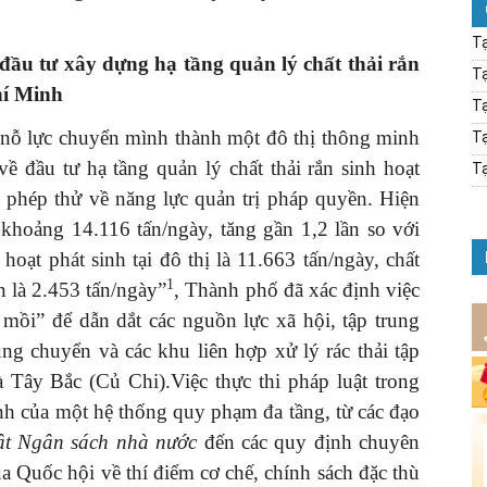
Tạ
ề đầu tư xây dựng hạ tầng quản lý
chất thải rắn
Tạ
hí Minh
Tạ
nỗ lực chuyển mình thành một đô thị thông minh
Tạ
về đầu tư hạ tầng quản lý chất thải rắn sinh hoạt
Tạ
à phép thử về năng lực quản trị pháp quyền. Hiện
t khoảng 14.116 tấn/ngày, tăng gần 1,2 lần so với
hoạt phát sinh tại đô thị là 11.663 tấn/ngày, chất
1
ôn là 2.453 tấn/ngày”
, Thành phố đã xác định việc
mồi” để dẫn dắt các nguồn lực xã hội, tập trung
ung chuyển và các khu liên hợp xử lý rác thải tập
 Tây Bắc (Củ Chi).Việc thực thi pháp luật trong
ỉnh của một hệ thống quy phạm đa tầng, từ các đạo
ật Ngân sách nhà nước
đến các quy định chuyên
a Quốc hội về thí điểm cơ chế, chính sách đặc thù