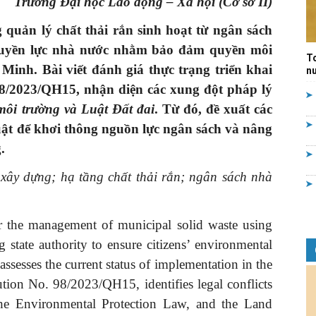
Trường Đại học Lao động – Xã hội (Cơ sở II)
Quản
quản lý chất thải rắn sinh hoạt từ ngân sách
 quyền lực nhà nước nhằm bảo đảm quyền môi
T
Minh. Bài viết đánh giá thực trạng triển khai
nư
98/2023/QH15, nhận diện các xung đột pháp lý
môi trường và Luật Đất đai
. Từ đó, đề xuất các
lý
uật để khơi thông nguồn lực ngân sách và nâng
.
xây dựng; hạ tầng chất thải rắn; ngân sách nhà
nhà
or the management of municipal solid waste using
g state authority to ensure citizens’ environmental
assesses the current status of implementation in the
tion No. 98/2023/QH15, identifies legal conflicts
nước
he Environmental Protection Law, and the Land