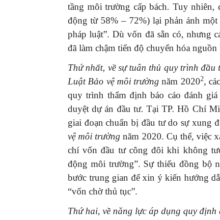
tầng môi trường cấp bách. Tuy nhiên, d
động từ 58% – 72%) lại phản ánh một t
pháp luật”. Dù vốn đã sẵn có, nhưng cá
đã làm chậm tiến độ chuyển hóa nguồn lực
Thứ nhất, về sự tuân thủ quy trình đầu
2
Luật Bảo vệ môi trường
năm 2020
, cá
quy trình thẩm định báo cáo đánh giá
duyệt dự án đầu tư. Tại TP. Hồ Chí Min
giai đoạn chuẩn bị đầu tư do sự xung 
vệ môi trường
năm 2020. Cụ thể, việc x
chí vốn đầu tư công đôi khi không tư
động môi trường”. Sự thiếu đồng bộ n
bước trung gian để xin ý kiến hướng dẫ
“vốn chờ thủ tục”.
Thứ hai, về năng lực áp dụng quy định 