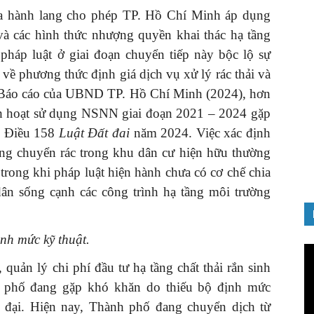
a hành lang cho phép TP. Hồ Chí Minh áp dụng
và các hình thức nhượng quyền khai thác hạ tầng
 pháp luật ở giai đoạn chuyển tiếp này bộc lộ sự
 về phương thức định giá dịch vụ xử lý rác thải và
 Báo cáo của UBND TP. Hồ Chí Minh (2024), hơn
inh hoạt sử dụng NSNN giai đoạn 2021 – 2024 gặp
o Điều 158
Luật Đất đai
năm 2024. Việc xác định
rung chuyển rác trong khu dân cư hiện hữu thường
trong khi pháp luật hiện hành chưa có cơ chế chia
 dân sống cạnh các công trình hạ tầng môi trường
ịnh mức kỹ thuật.
Tr
ch
quản lý chi phí đầu tư hạ tầng chất thải rắn sinh
Vi
h phố đang gặp khó khăn do thiếu bộ định mức
 đại. Hiện nay, Thành phố đang chuyển dịch từ