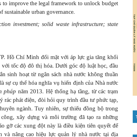
ns to improve the legal framework to unlock budget
of sustainable urban governance.
tion investment; solid waste infrastructure; state
, TP. Hồ Chí Minh đối mặt với áp lực gia tăng khối
n với tốc độ đô thị hóa. Dưới góc độ luật học, đầu
 rắn sinh hoạt từ ngân sách nhà nước không thuần
 là sự cụ thể hóa nghĩa vụ hiến định của Nhà nước
n pháp
năm 2013. Hệ thống hạ tầng, từ các trạm
 rác phát điện, đòi hỏi quy trình đầu tư phức tạp,
 chuyên ngành. Tuy nhiên, sự thiếu đồng bộ trong
tư công, xây dựng và môi trường đã tạo ra những
o gỡ các xung đột này là điều kiện tiên quyết để
h và nâng cao hiệu lực quản lý nhà nước tại địa