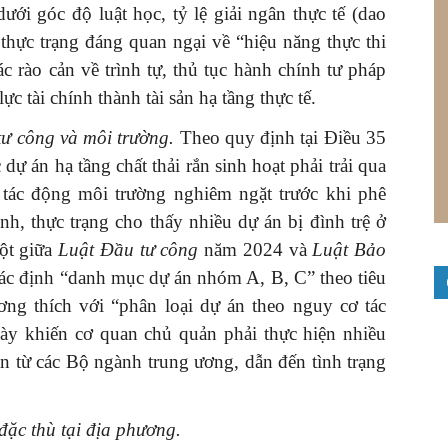
ưới góc độ luật học, tỷ lệ giải ngân thực tế (dao
hực trạng đáng quan ngại về “hiệu năng thực thi
c rào cản về trình tự, thủ tục hành chính tư pháp
 tài chính thành tài sản hạ tầng thực tế.
 tư công và môi trường.
Theo quy định tại Điều 35
c dự án hạ tầng chất thải rắn sinh hoạt phải trải qua
 tác động môi trường nghiêm ngặt trước khi phê
h, thực trạng cho thấy nhiều dự án bị đình trệ ở
đột giữa
Luật Đầu tư công
năm 2024 và
Luật Bảo
ác định “danh mục dự án nhóm A, B, C” theo tiêu
ơng thích với “phân loại dự án theo nguy cơ tác
ày khiến cơ quan chủ quản phải thực hiện nhiều
n từ các Bộ ngành trung ương, dẫn đến tình trạng
đặc thù tại địa phương.