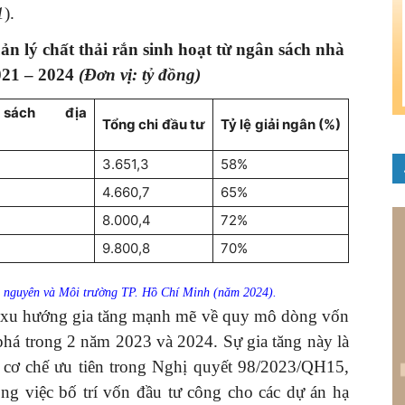
1
).
uản lý
chất thải rắn sinh hoạt từ ngân sách nhà
021 – 2024
(Đơn vị: tỷ đồng)
sách
địa
Tổng chi
đầu tư
Tỷ lệ
giải ngân (%)
3.651,3
58%
4.660,7
65%
8.000,4
72%
9.800,8
70%
i nguyên và Môi trường TP. Hồ Chí Minh (năm 2024).
t xu hướng gia tăng mạnh mẽ về quy mô dòng vốn
 phá trong 2 năm 2023 và 2024. Sự gia tăng này là
ác cơ chế ưu tiên trong Nghị quyết 98/2023/QH15,
g việc bố trí vốn đầu tư công cho các dự án hạ