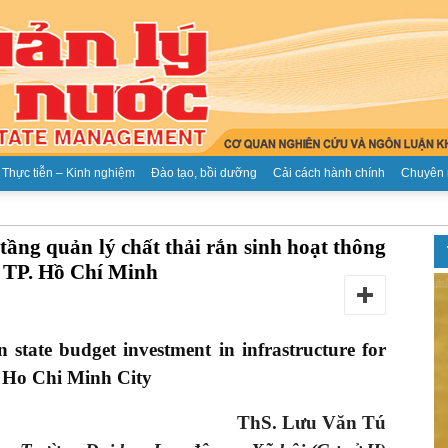
Thực tiễn – Kinh nghiệm
Đào tạo, bồi dưỡng
Cải cách hành chính
Chuyên 
Tạp
tầng quản lý chất thải rắn sinh hoạt thông
i TP. Hồ Chí Minh
n state budget investment in infrastructure for
chí
n Ho Chi Minh City
 Lưu Văn Tú