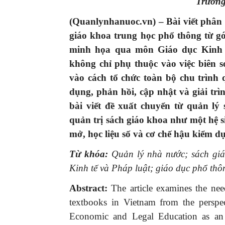
Trường
(Quanlynhanuoc.vn) –
Bài viết phân
giáo khoa trung học phổ thông từ g
minh họa qua môn Giáo dục Kinh t
không chỉ phụ thuộc vào việc biên
vào cách tổ chức toàn bộ chu trình 
dụng, phản hồi, cập nhật và giải trì
bài viết đề xuất chuyển từ quản l
quản trị sách giáo khoa như một hệ si
mở, học liệu số và cơ chế hậu kiểm dự
Từ khóa:
Quản lý nhà nước; sách giáo
Kinh tế và Pháp luật; giáo dục phổ thô
Abstract:
The article examines the ne
textbooks in Vietnam from the perspe
Economic and Legal Education as an il