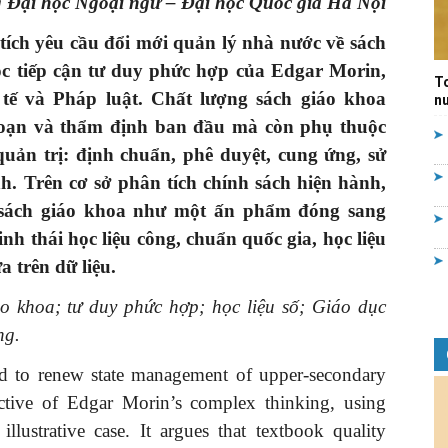
 Đại học Ngoại ngữ – Đại học Quốc gia Hà Nội
Quản
 tích yêu cầu đổi mới quản lý nhà nước về sách
óc tiếp cận tư duy phức hợp của Edgar Morin,
T
ế và Pháp luật. Chất lượng sách giáo khoa
nư
 soạn và thẩm định ban đầu mà còn phụ thuộc
quản trị: định chuẩn, phê duyệt, cung ứng, sử
lý
nh. Trên cơ sở phân tích chính sách hiện hành,
ý sách giáo khoa như một ấn phẩm đóng sang
nh thái học liệu công, chuẩn quốc gia, học liệu
a trên dữ liệu.
nhà
 khoa; tư duy phức hợp; học liệu số; Giáo dục
ng.
ed to renew state management of upper-secondary
ctive of Edgar Morin’s complex thinking, using
nước
lustrative case. It argues that textbook quality