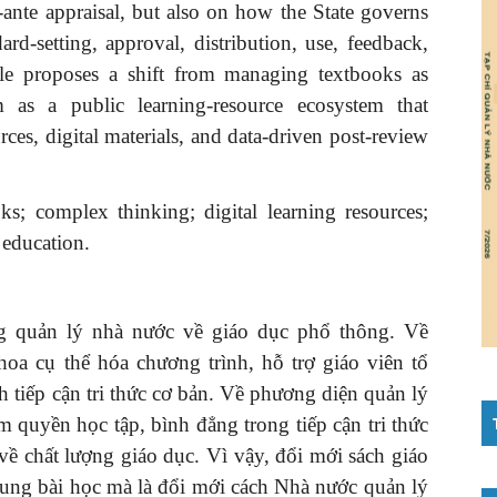
ante appraisal, but also on how the State governs
rd-setting, approval, distribution, use, feedback,
icle proposes a shift from managing textbooks as
 as a public learning-resource ecosystem that
ces, digital materials, and data-driven post-review
s; complex thinking; digital learning resources;
education.
ong quản lý nhà nước về giáo dục phổ thông. Về
oa cụ thể hóa chương trình, hỗ trợ giáo viên tổ
 tiếp cận tri thức cơ bản. Về phương diện quản lý
 quyền học tập, bình đẳng trong tiếp cận tri thức
về chất lượng giáo dục. Vì vậy, đổi mới sách giáo
dung bài học mà là đổi mới cách Nhà nước quản lý