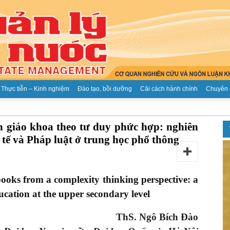
Thực tiễn – Kinh nghiệm
Đào tạo, bồi dưỡng
Cải cách hành chính
Chuyên 
Tạp
h giáo khoa theo tư duy phức hợp: nghiên
tế và Pháp luật ở trung học phổ thông
ooks from a complexity thinking perspective: a
chí
cation at the upper secondary level
ThS. Ngô Bích Đào