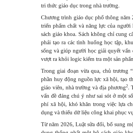
tri thức giáo dục trong nhà trường.
Chương trình giáo dục phổ thông năm 
triển phẩm chất và năng lực của người
sách giáo khoa. Sách không chỉ cung c
phải tạo ra các tình huống học tập, kh
sống và giúp người học giải quyết vấn 
vượt ra khỏi logic kiểm tra một sản phẩ
Trong giai đoạn vừa qua, chủ trương 
phần huy động nguồn lực xã hội, tạo t
2
giáo viên, nhà trường và địa phương
. 
vấn đề đáng chú ý như sai sót ở một s
phí xã hội, khó khăn trong việc lựa c
dụng và thiếu dữ liệu công khai phục v
Từ năm 2026, Luật sửa đổi, bổ sung mộ
dụng thống nhất một bộ sách giáo kho