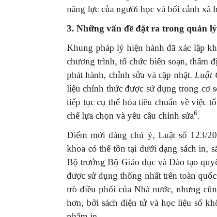
năng lực của người học và bối cảnh xã 
3. Những vấn đề đặt ra trong quản l
Khung pháp lý hiện hành đã xác lập kh
chương trình, tổ chức biên soạn, thẩm đ
GIỚI THIỆU SÁCH
phát hành, chỉnh sửa và cập nhật.
Luật 
Ra mắt ba cuốn sách ả
liệu chính thức được sử dụng trong cơ 
mừng Đại hội XIV của 
tiếp tục cụ thể hóa tiêu chuẩn về việc t
16/01/2026
6
chế lựa chọn và yêu cầu chỉnh sửa
.
Điểm mới đáng chú ý, Luật số 123/20
khoa có thể tồn tại dưới dạng sách in, s
Bộ trưởng Bộ Giáo dục và Đào tạo quyế
được sử dụng thống nhất trên toàn quốc
trò điều phối của Nhà nước, nhưng cũng 
hơn, bởi sách điện tử và học liệu số k
phẩm in.