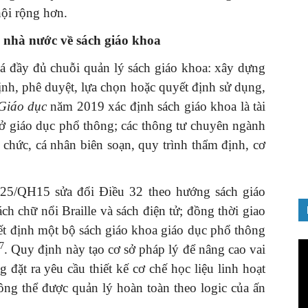
hội rộng hơn.
ý nhà nước về sách giáo khoa
á đầy đủ chuỗi quản lý sách giáo khoa: xây dựng
ịnh, phê duyệt, lựa chọn hoặc quyết định sử dụng,
GIỚI THIỆU SÁCH
Giáo dục
năm 2019 xác định sách giáo khoa là tài
nh chào
Quản trị nhân tài – Từ lý thuyết
sở giáo dục phổ thông; các thông tư chuyên ngành
Đảng
đến thực tiễn
ổ chức, cá nhân biên soạn, quy trình thẩm định, cơ
08/12/2025
25/QH15 sửa đổi Điều 32 theo hướng sách giáo
ách chữ nổi Braille và sách điện tử; đồng thời giao
t định một bộ sách giáo khoa giáo dục phổ thông
Tr
7
. Quy định này tạo cơ sở pháp lý để nâng cao vai
ch
đặt ra yêu cầu thiết kế cơ chế học liệu linh hoạt
Vi
hông thể được quản lý hoàn toàn theo logic của ấn