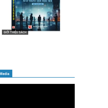
GIỚI THIỆU SÁCH
Cuốn sách “Tuyệt đối trung thành
với Tổ quốc, với Đảng, Nhà nước
và Nhân dân – Sáng ngời tư cách
người Công an cách mạng”
06/02/2025
Media
ình
ơi
deo