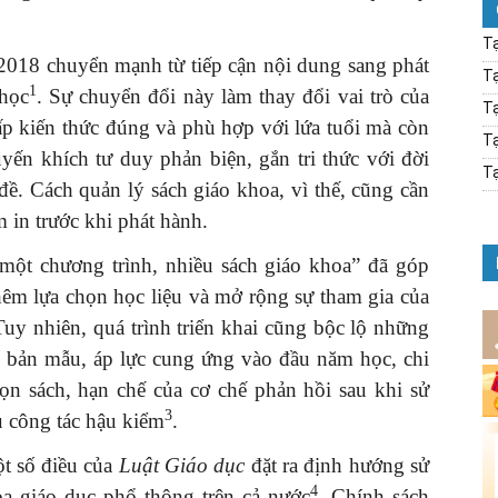
Tạ
2018 chuyển mạnh từ tiếp cận nội dung sang phát
Tạ
1
 học
. Sự chuyển đổi này làm thay đổi vai trò của
Tạ
ấp kiến thức đúng và phù hợp với lứa tuổi mà còn
Tạ
uyến khích tư duy phản biện, gắn tri thức với đời
Tạ
đề. Cách quản lý sách giáo khoa, vì thế, cũng cần
m in trước khi phát hành.
“một chương trình, nhiều sách giáo khoa” đã góp
hêm lựa chọn học liệu và mở rộng sự tham gia của
Tuy nhiên, quá trình triển khai cũng bộc lộ những
ố bản mẫu, áp lực cung ứng vào đầu năm học, chi
họn sách, hạn chế của cơ chế phản hồi sau khi sử
3
ụ công tác hậu kiểm
.
t số điều của
Luật Giáo dục
đặt ra định hướng sử
4
a giáo dục phổ thông trên cả nước
. Chính sách