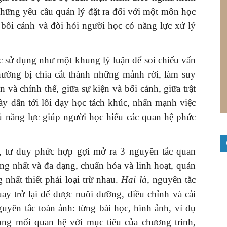
những yêu cầu quản lý đặt ra đối với một môn học
 bối cảnh và đòi hỏi người học có năng lực xử lý
 sử dụng như một khung lý luận để soi chiếu vấn
thường bị chia cắt thành những mảnh rời, làm suy
và chỉnh thể, giữa sự kiện và bối cảnh, giữa trật
ày dẫn tới lối dạy học tách khúc, nhấn mạnh việc
ủ năng lực giúp người học hiểu các quan hệ phức
, tư duy phức hợp gợi mở ra 3 nguyên tắc quan
ng nhất và đa dạng, chuẩn hóa và linh hoạt, quản
 nhất thiết phải loại trừ nhau.
Hai là,
nguyên tắc
ay trở lại để được nuôi dưỡng, điều chỉnh và cải
uyên tắc toàn ảnh: từng bài học, hình ảnh, ví dụ
ong mối quan hệ với mục tiêu của chương trình,