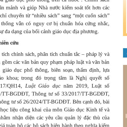
hân mảnh và giúp Nhà nước kiểm soát tốt hơn các
 chỉ chuyển từ “nhiều sách” sang “một cuốn sách”
 thống vẫn có nguy cơ bị chuẩn hóa cứng nhắc,
ự đa dạng của bối cảnh giáo dục địa phương.
hiên cứu
tích chính sách, phân tích chuẩn tắc – pháp lý và
nh gồm các văn bản quy phạm pháp luật và văn bản
h giáo dục phổ thông, biên soạn, thẩm định, lựa
áo khoa; trong đó trọng tâm là Nghị quyết số
2017/QH14,
Luật Giáo dục
năm 2019, Luật số
18/TT-BGDĐT, Thông tư số 33/2017/TT-BGDĐT,
ông tư số 26/2024/TT-BGDĐT. Bên cạnh đó, bài
c học liệu công khai của môn Giáo dục Kinh tế và
nhằm nhận diện các yêu cầu quản lý đặc thù của
á toàn bộ các bộ sách hiện hành theo nghĩa kiểm