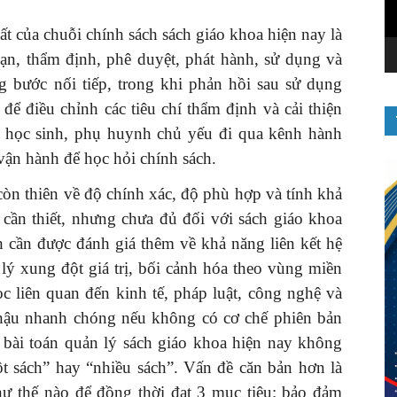
t của chuỗi chính sách sách giáo khoa hiện nay là
ạn, thẩm định, phê duyệt, phát hành, sử dụng và
 bước nối tiếp, trong khi phản hồi sau sử dụng
để điều chỉnh các tiêu chí thẩm định và cải thiện
, học sinh, phụ huynh chủ yếu đi qua kênh hành
 vận hành để học hỏi chính sách.
còn thiên về độ chính xác, độ phù hợp và tính khả
 cần thiết, nhưng chưa đủ đối với sách giáo khoa
ch cần được đánh giá thêm về khả năng liên kết hệ
lý xung đột giá trị, bối cảnh hóa theo vùng miền
c liên quan đến kinh tế, pháp luật, công nghệ và
c hậu nhanh chóng nếu không có cơ chế phiên bản
 bài toán quản lý sách giáo khoa hiện nay không
t sách” hay “nhiều sách”. Vấn đề căn bản hơn là
hư thế nào để đồng thời đạt 3 mục tiêu: bảo đảm