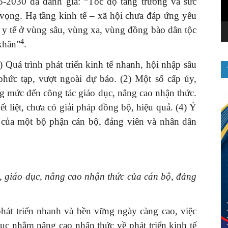
-2030 đã đánh giá: “Tốc độ tăng trưởng và sức
 vọng. Hạ tầng kinh tế – xã hội chưa đáp ứng yêu
c, y tế ở vùng sâu, vùng xa, vùng đồng bào dân tộc
4
 khăn”
.
 Quá trình phát triển kinh tế nhanh, hội nhập sâu
phức tạp, vượt ngoài dự báo. (2) Một số cấp ủy,
g mức đến công tác giáo dục, nâng cao nhận thức.
ết liệt, chưa có giải pháp đồng bộ, hiệu quả. (4) Ý
c của một bộ phận cán bộ, đảng viên và nhân dân
, giáo dục
,
nâng cao nhận thức
của cán bộ, đảng
phát triển nhanh và bền vững ngày càng cao, việc
ục nhằm nâng cao nhận thức về phát triển kinh tế