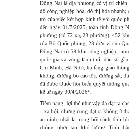
Đồng Nai là địa phương có vị trí chiến
độ công nghiệp hóa, đô thị hóa nhanh; s
trò của việc kết hợp kinh tế với quốc 
đến ngày 01/7/2025, toàn tỉnh Đồng N
phường (có 72 xã, 23 phường); 452 kh
của Bộ Quốc phòng, 23 đơn vị của Quân
Đồng Nai có 58 khu công nghiệp, cụm 
quốc gia và vùng lãnh thổ, dân số gần
Chí Minh, Hà Nội); hạ tầng giao thông
không, đường bộ cao tốc, đường sắt, đư
đã được Quốc hội biểu quyết thông qua
2
kể từ ngày 30/4/2026
.
Tiềm năng, lợi thế như vậy đã đặt ra ch
– xã hội, nhưng cũng đặt ra không ít 
an ninh, nhất là trong bối cảnh tình h
chóng, phức tạp, khó lường. Tinh thầ