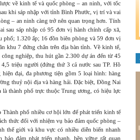
 lược về kinh tế và quốc phòng – an ninh, với tốc
au khi sáp nhập với tỉnh Bình Phước, vị trí và vai
phòng – an ninh càng trở nên quan trọng hơn. Tính
ai sau sáp nhập có 95 đơn vị hành chính cấp xã,
u phố; 1.320 ấp; 16 đồn biên phòng và 59 đơn vị
 khu 7 đứng chân trên địa bàn tỉnh. Về kinh tế,
công nghiệp, thu hút gần 2.300 dự án đến từ 45
 4,5 triệu người (đứng thứ 3 cả nước sau TP. Hồ
 hiện đại, đa phương tiện gồm 5 loại hình: hàng
ờng thuỷ nội địa và hàng hải. Đặc biệt, Đồng Nai
 là thành phố trực thuộc Trung ương, có hiệu lực
o Thành phố nhiều cơ hội lớn để phát triển kinh tế
thách thức đối với nhiệm vụ bảo đảm quốc phòng –
ình thế giới và khu vực có nhiều diễn biến nhanh
n bảo đảm phát triển nhanh, bền vững rất quan