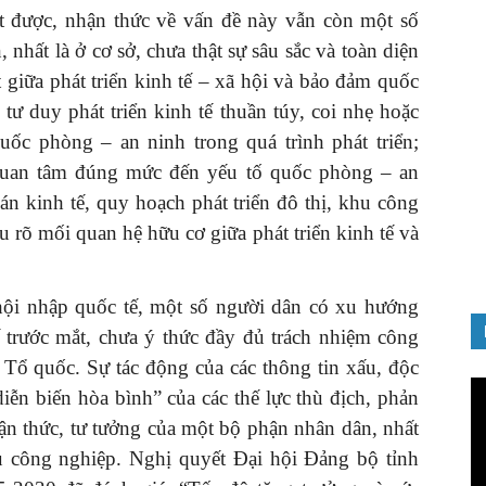
t được, nhận thức về vấn đề này vẫn còn một số
nhất là ở cơ sở, chưa thật sự sâu sắc và toàn diện
 giữa phát triển kinh tế – xã hội và bảo đảm quốc
tư duy phát triển kinh tế thuần túy, coi nhẹ hoặc
uốc phòng – an ninh trong quá trình phát triển;
GIỚI THIỆU SÁCH
 quan tâm đúng mức đến yếu tố quốc phòng – an
Ra mắt ba cuốn sách ảnh chào
án kinh tế, quy hoạch phát triển đô thị, khu công
mừng Đại hội XIV của Đảng
 rõ mối quan hệ hữu cơ giữa phát triển kinh tế và
16/01/2026
 hội nhập quốc tế, một số người dân có xu hướng
ế trước mắt, chưa ý thức đầy đủ trách nhiệm công
 Tổ quốc. Sự tác động của các thông tin xấu, độc
Tr
ễn biến hòa bình” của các thế lực thù địch, phản
ch
n thức, tư tưởng của một bộ phận nhân dân, nhất
Vi
hu công nghiệp. Nghị quyết Đại hội Đảng bộ tỉnh