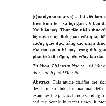
N
(Quanlynhanuoc.vn) –
Bài viết làm
r
triển kinh tế – xã hội gắn với bảo 
Nai hiện nay.
T
hực tiễn
nhận thức củ
hệ này trong thời gian vừa qua; từ
cường giáo dục, nâng
cao nhận thức 
của mối quan hệ này trong thời gia
phát triển ổn định, bền vững lâu dài.
Từ khóa:
Phát triển kinh tế – xã hội;
dân; thành phố Đồng Nai.
Abstract
:
This article clarifies the si
development linked to national defen
examines the practical understanding of
and the people in recent times. It pro