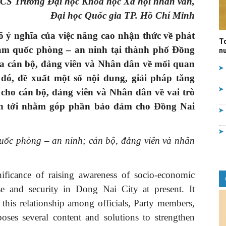
CS Trường Đại học Khoa học Xã hội nhân văn,
Đại học Quốc gia TP. Hồ Chí Minh
Quản
õ ý nghĩa
của việc nâng cao nhận thức về phát
T
đảm quốc phòng – an ninh tại
t
hành
phố
Đồng
nư
a cán bộ, đảng viên và Nhân dân về mối quan
 đó, đề
xuất
một số nội dung, giải pháp
tăng
lý
cho cán bộ, đảng viên và Nhân dân về vai trò
n tới nhằm
góp phần bảo đảm cho Đồng Nai
 quốc phòng – an ninh; cán bộ, đảng viên và nhân
nhà
gnificance of raising awareness of socio-economic
se and security in Dong Nai City at present. It
 this relationship among officials, Party members,
nước
poses several content and solutions to strengthen