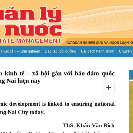
Thực tiễn – Kinh nghiệm
Đào tạo, bồi dưỡng
Cải cách hành chính
Chuyên 
Tạp
n kinh tế – xã hội gắn với bảo đảm quốc
ng Nai hiện nay
mic development is linked to ensuring
national
chí
ong Nai City today.
ThS. Khâu Văn Bích