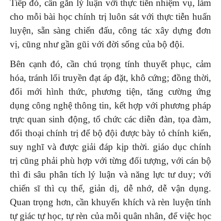
Tiếp đó, cần gắn lý luận với thực tiễn nhiệm vụ, làm
cho mỗi bài học chính trị luôn sát với thực tiễn huấn
luyện, sẵn sàng chiến đấu, công tác xây dựng đơn
vị, cũng như gần gũi với đời sống của bộ đội.
Bên cạnh đó, cần chú trọng tính thuyết phục, cảm
hóa, tránh lối truyền đạt áp đặt, khô cứng; đồng thời,
đổi mới hình thức, phương tiện, tăng cường ứng
dụng công nghệ thông tin, kết hợp với phương pháp
trực quan sinh động, tổ chức các diễn đàn, tọa đàm,
đối thoại chính trị để bộ đội được bày tỏ chính kiến,
suy nghĩ và được giải đáp kịp thời. giáo dục chính
trị cũng phải phù hợp với từng đối tượng, với cán bộ
thì đi sâu phân tích lý luận và năng lực tư duy; với
chiến sĩ thì cụ thể, giản dị, dễ nhớ, dễ vận dụng.
Quan trọng hơn, cần khuyến khích và rèn luyện tính
tự giác tự học, tự rèn của mỗi quân nhân, để việc học