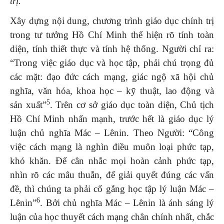
trị.
Xây dựng nội dung, chương trình giáo dục chính trị
trong tư tưởng Hồ Chí Minh thể hiện rõ tính toàn
diện, tính thiết thực và tính hệ thống. Người chỉ ra:
“Trong việc giáo dục và học tập, phải chú trọng đủ
các mặt: đạo đức cách mạng, giác ngộ xã hội chủ
nghĩa, văn hóa, khoa học – kỹ thuật, lao động và
5
sản xuất”
. Trên cơ sở giáo dục toàn diện, Chủ tịch
Hồ Chí Minh nhấn mạnh, trước hết là giáo dục lý
luận chủ nghĩa Mác – Lênin. Theo Người: “Công
việc cách mạng là nghìn điều muôn loại phức tạp,
khó khǎn. Để cân nhắc mọi hoàn cảnh phức tạp,
nhìn rõ các mâu thuẫn, để giải quyết đúng các vấn
đề, thì chúng ta phải cố gắng học tập lý luận Mác –
6
Lênin”
. Bởi chủ nghĩa Mác – Lênin là ánh sáng lý
luận của học thuyết cách mạng chân chính nhất, chắc