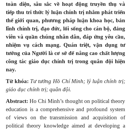
toàn diện, sâu sắc về hoạt động truyền thụ và
tiếp thu tri thức lý luận chính trị nhằm phát triển
thế giới quan, phương pháp luận khoa học, bản
lĩnh chính trị, đạo đức, lối sống cho cán bộ, đảng
viên và quần chúng nhân dân, đáp ứng yêu cầu,
nhiệm vụ cách mạng.
Quán triệt, vận dụng t
ư
tưởng của
Người
là cơ sở để nâng cao chất lượng
công tác giáo dục chính trị trong quân đội hiện
nay.
Từ khóa:
Tư tưởng Hồ Chí Minh
;
lý luận chính trị
;
giáo dục chính trị
;
q
uân đội.
Abstract:
Ho Chi Minh’s thought on political theory
education is a comprehensive and profound system
of views on the transmission and acquisition of
political theory knowledge aimed at developing a