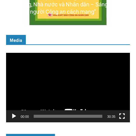
g, Nhà nước và Nhân dân – Sáng ngời
Ra mắt ba c
 người Công an cách mạng”
XIV của Đản
16/01/2026
Media
Trình
chơi
Video
00:00
30:35