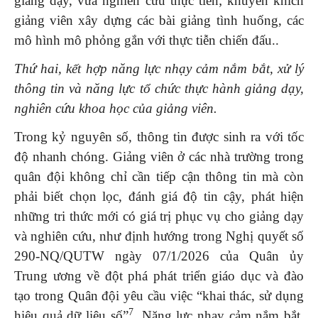
giảng dạy, vừa nghiên cứu thực tiễn; khuyến khích
giảng viên xây dựng các bài giảng tình huống, các
mô hình mô phỏng gắn với thực tiễn chiến đấu..
Thứ hai,
kết hợp năng lực nhạy cảm nắm bắt, xử lý
thông tin và năng lực tổ chức thực hành giảng dạy,
nghiên cứu khoa học của giảng viên
.
Trong kỷ nguyên số, thông tin được sinh ra với tốc
độ nhanh chóng. Giảng viên ở các nhà trường trong
quân đội không chỉ cần tiếp cận thông tin mà còn
phải biết chọn lọc, đánh giá độ tin cậy, phát hiện
những tri thức mới có giá trị phục vụ cho giảng dạy
và nghiên cứu, như định hướng trong Nghị quyết số
290-NQ/QUTW ngày 07/1/2026 của Quân ủy
Trung ương về đột phá phát triển giáo dục và đào
tạo trong Quân đội yêu cầu việc “khai thác, sử dụng
7
hiệu quả dữ liệu số”
. Năng lực nhạy cảm nắm bắt,