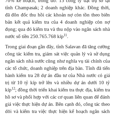
70% kế hoạch, trong đó: 15 công ty đặt trụ sở tại
tỉnh Champasak; 2 doanh nghiệp khác. Đồng thời,
đã đôn đốc thu hồi các khoản nợ còn tồn theo biên
bản kết quả kiểm tra của 4 doanh nghiệp còn nợ
đọng; qua đó kiểm tra và thu nộp vào ngân sách nhà
11
nước số tiền 250.765.768 kíp
.
Trong giai đoạn gần đây, tỉnh Salavan đã tăng cường
công tác kiểm tra, giám sát việc quản lý và sử dụng
ngân sách nhà nước cũng như nghĩa vụ tài chính của
các tổ chức, doanh nghiệp trên địa bàn. Tỉnh đã tiến
hành kiểm tra 28 dự án đầu tư của Nhà nước có giá
trị từ 10 tỷ kíp trở lên và nhiều dự án dưới 10 tỷ
12
kíp
; đồng thời triển khai kiểm tra thực địa, kiểm tra
hồ sơ và phối hợp với các cơ quan liên quan để đánh
giá việc thực hiện dự án. Bên cạnh đó, công tác theo
dõi và kiểm tra việc thực hiện kế hoạch ngân sách