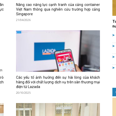
mãn
Nâng cao năng lực cạnh tranh của cảng container
Quản
cực
Việt Nam thông qua nghiên cứu trường hợp cảng
Singapore
21/04/2026
T
nư
lý
nhà
trò
Các yếu tố ảnh hưởng đến sự hài lòng của khách
ách
hàng đối với chất lượng dịch vụ trên sàn thương mại
điện tử Lazada
20/10/2025
nước