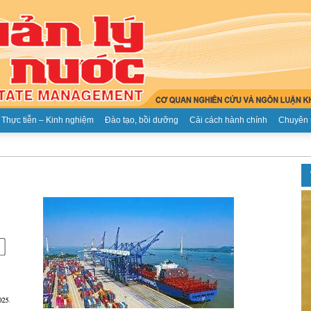
Thực tiễn – Kinh nghiệm
Đào tạo, bồi dưỡng
Cải cách hành chính
Chuyên 
Tạp
chí