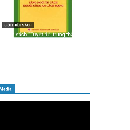
GIỚI THIỆU SÁCH
Cuốn sách “Tuyệt đối trung
CH
với Tổ quốc, với Đảng, Nhà
ân tài – Từ lý thuyết đến
Nhân dân – Sáng ngời tư c
người Công an cách mạng”
06/02/2025
Media
ình
ơi
deo