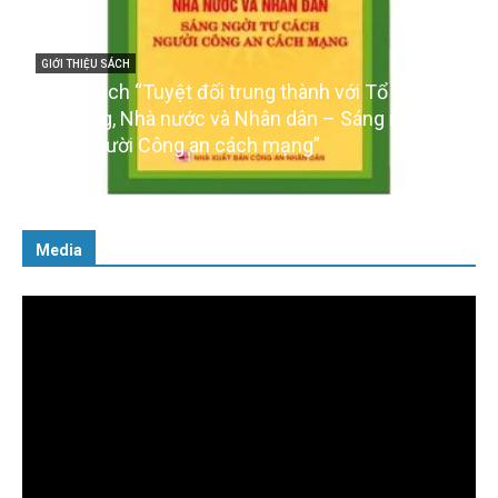
ổ quốc,
GIỚI THIỆU SÁCH
ngời tư
Ra mắt ba cuốn sách ảnh chào mừng Đại hội
của Đảng
16/01/2026
Media
Trình
chơi
Video