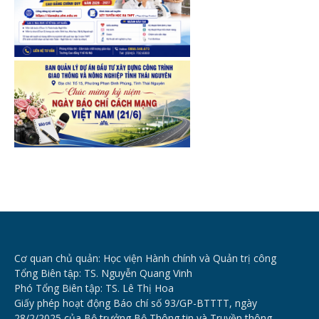
Cơ quan chủ quản: Học viện Hành chính và Quản trị công
Tổng Biên tập: TS. Nguyễn Quang Vinh
Phó Tổng Biên tập: TS. Lê Thị Hoa
Giấy phép hoạt động Báo chí số 93/GP-BTTTT, ngày
28/2/2025 của Bộ trưởng Bộ Thông tin và Truyền thông