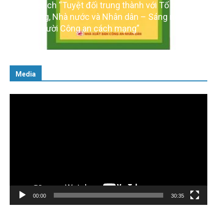
Cuốn sách “Tuyệt đối trung thành với Tổ quốc,
với Đảng, Nhà nước và Nhân dân – Sáng ngời tư
cách người Công an cách mạng”
06/02/2025
Media
Trình
chơi
Video
00:00
30:35