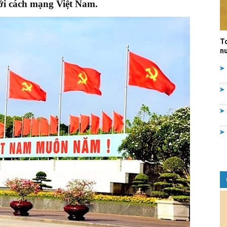
 với cách mạng Việt Nam.
Quản
T
nư
lý
nhà
nước