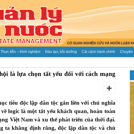
Thực tiễn – Kinh nghiệm
Đào tạo, bồi dưỡng
Cải cách hành chính
Chuyên 
Tạp
hội là lựa chọn tất yếu đối với cách mạng
ục tiêu độc lập dân tộc gắn liền với chủ nghĩa
chí
về logic là một tất yếu khách quan, hoàn toàn
g Việt Nam và xu thế phát triển của thời đại.
ng ta khẳng định rằng, độc lập dân tộc và chủ