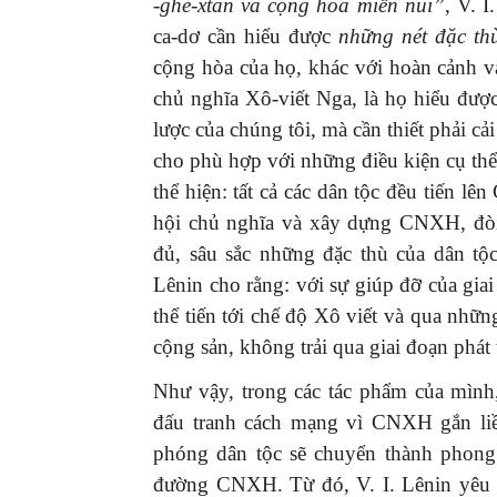
‐
ghê
‐
xtan và cộng hòa miền núi
”
, V. 
ca‐dơ cần hiểu được
những nét đặc th
cộng hòa của họ, khác với hoàn cảnh v
chủ nghĩa Xô‐viết Nga, là họ hiểu đượ
lược của chúng tôi, mà cần thiết phải cả
cho phù hợp với những điều kiện cụ th
thể hiện: tất cả các dân tộc đều tiến 
hội chủ nghĩa và xây dựng CNXH, đòi
đủ, sâu sắc những đặc thù của dân tộc
Lênin cho rằng: với sự giúp đỡ của giai 
thể tiến tới chế độ Xô viết và qua những
cộng sản, không trải qua giai đoạn phát 
Như vậy, trong các tác phẩm của mình
đấu tranh cách mạng vì CNXH gắn liề
phóng dân tộc sẽ chuyển thành phong 
đường CNXH. Từ đó, V. I. Lênin yêu c