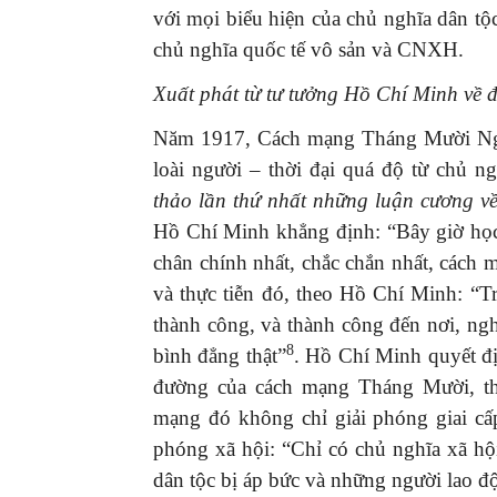
với mọi biểu hiện của chủ nghĩa dân tộc
chủ nghĩa quốc tế vô sản và CNXH.
Xuất phát từ tư tưởng Hồ Chí Minh về đ
Năm 1917, Cách mạng Tháng Mười Nga t
loài người – thời đại quá độ từ chủ 
thảo lần thứ nhất những luận cương về
Hồ Chí Minh khẳng định: “Bây giờ học
chân chính nhất, chắc chắn nhất, cách 
và thực tiễn đó, theo Hồ Chí Minh: “T
thành công, và thành công đến nơi, ng
8
bình đẳng thật”
. Hồ Chí Minh quyết đ
đường của cách mạng Tháng Mười, t
mạng đó không chỉ giải phóng giai cấp
phóng xã hội: “Chỉ có chủ nghĩa xã hộ
dân tộc bị áp bức và những người lao độ