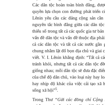
Các dân tộc hoàn toàn bình đẳng, đượ
quyền lựa chọn con đường phát triển của
Lênin yêu cầu các đảng cộng sản cần
nguyên tắc bình đẳng giữa các dân tộ
thiểu số trong tất cả các quốc gia tư bả
vấn đề dân tộc và vấn đề thuộc địa phải
cả các dân tộc và tất cả các nước gần
chung nhằm lật đổ bọn địa chủ và giai c
viết. V. I. Lênin khẳng định: “Tất cả 
tránh khỏi, nhưng tất cả các dân tộc 
giống nhau; mỗi dân tộc sẽ đưa đặc đi
của chế độ dân chủ, vào loại này hay l
hay nhịp độ khác của việc cải tạo xã 
5
sống xã hội”
.
Trong Thư
“Gửi các đồng chí Cộng s