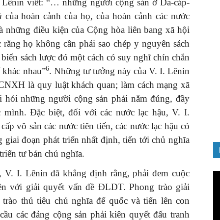
I. Lênin viết: “… những người cộng sản ở Da‐cáp‐
ù
của hoàn cảnh của họ, của hoàn cảnh các nước
à những điều kiện của Cộng hòa liên bang xã hội
c rằng họ không cần phải sao chép y nguyên sách
i biến sách lược đó một cách có suy nghĩ chín chắn
GIỚI THIỆU SÁCH
6
ể khác nhau”
. Những tư tưởng này của V. I. Lênin
Quản trị nhân tài – Từ lý thuyết
lên CNXH là quy luật khách quan; làm cách mạng xã
đến thực tiễn
 hỏi những người cộng sản phải nắm đúng, đầy
08/12/2025
 mình. Đặc biệt, đối với các nước lạc hậu, V. I.
cấp vô sản các nước tiên tiến, các nước lạc hậu có
 giai đoạn phát triển nhất định, tiến tới chủ nghĩa
triển tư bản chủ nghĩa.
, V. I. Lênin đã khẳng định rằng, phải đem cuộc
Tr
ch
n với giải quyết vấn đề ĐLDT. Phong trào giải
Vi
trào thủ tiêu chủ nghĩa đế quốc và tiến lên con
ầu các đảng cộng sản phải kiên quyết đấu tranh