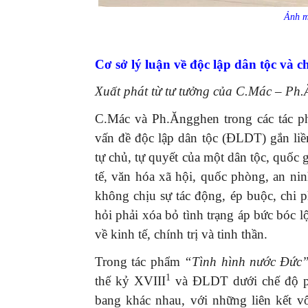
Ảnh mi
Cơ sở lý luận về độc lập dân tộc và c
Xuất phát từ tư tưởng của C.Mác – Ph.
C.Mác và Ph.Ăngghen trong các tác ph
vấn đề độc lập dân tộc (ĐLDT) gắn li
tự chủ, tự quyết của một dân tộc, quốc g
tế, văn hóa xã hội, quốc phòng, an ni
không chịu sự tác động, ép buộc, chi 
hỏi phải xóa bỏ tình trạng áp bức bóc l
về kinh tế, chính trị và tinh thần.
Trong tác phẩm
“Tình hình nước Đức
1
thế kỷ XVIII
và ĐLDT dưới chế độ ph
bang khác nhau, với những liên kết v