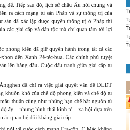
ng đế. Tiếp sau đó, lịch sử châu Âu nói chung và
Tạ
diễn ra cách mạng tư sản Pháp và sự thống trị của
Tạ
tư sản đã xác lập được quyền thống trị ở Pháp thì
Tạ
a các giai cấp và dân tộc mà chỉ quan tâm tới lợi
Tạ
Tạ
ộc phong kiến đã giữ quyền hành trong tất cả các
i-xbon đến Xanh Pê-téc-bua. Các chính phủ tuyệt
 sản lên hàng đầu. Cuộc đấu tranh giữa giai cấp tư
h.Ăngghen đã chỉ ra việc giải quyết vấn đề ĐLDT
ong khuôn khổ của chế độ phong kiến và chế độ tư
 mâu thuẫn cũng như những hạn chế bắt nguồn từ
ế độ ấy – những hình thái kinh tế – xã hội dựa trên
à các quan hệ đối kháng giai cấp.
khi nói về cuộc cách mạng Cra-cốp, C.Mác khẳng