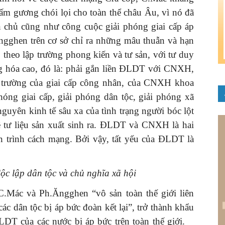
ấm gương chói lọi cho toàn thể châu Âu, vì nó đã
n chủ cũng như công cuộc giải phóng giai cấp áp
gghen trên cơ sở chỉ ra những mâu thuẫn và hạn
p theo lập trường phong kiến và tư sản, với tư duy
ợng hóa cao, đó là: phải gắn liền ĐLDT với CNXH,
 trường của giai cấp công nhân, của CNXH khoa
hóng giai cấp, giải phóng dân tộc, giải phóng xã
guyên kinh tế sâu xa của tình trạng người bóc lột
 tư liệu sản xuất sinh ra. ĐLDT và CNXH là hai
n trình cách mạng. Bởi vậy, tất yếu của ĐLDT là
độc lập dân tộc và chủ nghĩa xã hội
 C.Mác và Ph.Ăngghen “vô sản toàn thế giới liên
 các dân tộc bị áp bức đoàn kết lại”, trở thành khẩu
ĐLDT của các nước bị áp bức trên toàn thế giới.