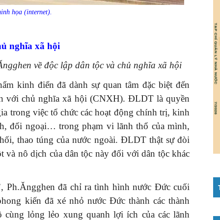
nh họa (internet).
hủ nghĩa xã hội
Ăngghen về độc lập dân tộc và chủ nghĩa xã hội
ẩm kinh điển đã dành sự quan tâm đặc biệt đến
ền với chủ nghĩa xã hội (CNXH). ĐLDT là quyền
ia trong việc tổ chức các hoạt động chính trị, kinh
nh, đối ngoại… trong phạm vi lãnh thổ của mình,
phối, thao túng của nước ngoài. ĐLDT thật sự đòi
ột và nô dịch của dân tộc này đối với dân tộc khác
”
, Ph.Ăngghen đã chỉ ra tình hình nước Đức cuối
ong kiến đã xé nhỏ nước Đức thành các thành
ô cùng lỏng lẻo xung quanh lợi ích của các lãnh