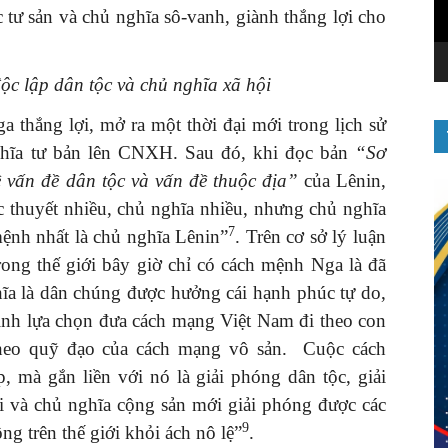
 tư sản và chủ nghĩa sô-vanh, giành thắng lợi cho
ộc lập dân tộc và chủ nghĩa xã hội
hắng lợi, mở ra một thời đại mới trong lịch sử
nghĩa tư bản lên CNXH. Sau đó, khi đọc bản
“Sơ
 vấn đề dân tộc và vấn đề thuộc địa”
của Lênin,
 thuyết nhiều, chủ nghĩa nhiều, nhưng chủ nghĩa
7
mệnh nhất là chủ nghĩa Lênin”
. Trên cơ sở lý luận
rong thế giới bây giờ chỉ có cách mệnh Nga là đã
hĩa là dân chúng được hưởng cái hạnh phúc tự do,
ịnh lựa chọn đưa cách mạng Việt Nam đi theo con
heo quỹ đạo của cách mạng vô sản. Cuộc cách
, mà gắn liền với nó là giải phóng dân tộc, giải
i và chủ nghĩa cộng sản mới giải phóng được các
9
ng trên thế giới khỏi ách nô lệ”
.