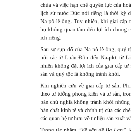
chúa và việc hạn chế quyền lực của hoà
lịch sử nước Đức nói riêng là thời kỳ 
Na-pô-lê-ông. Tuy nhiên, khi giai cấp 
họ không quan tâm đến lợi ích chung củ
ích riêng.
Sau sự sụp đổ của Na-pô-lê-ông, quý t
nội các từ Luân Đôn đến Na-plơ, từ L
nhiên không đặt lợi ích của giai cấp tư
sản và quý tộc là không tránh khỏi.
Khi nghiên cứu về giai cấp tư sản, P
theo tư tưởng phong kiến và tư sản, tr
bản chủ nghĩa không tránh khỏi những
bản chất kinh tế và chính trị của các ch
các quan hệ tư hữu về tư liệu sản xuất v
Trong tác phẩm
“Về vấn đề Ba Lan”
, 