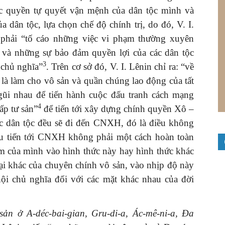
c quyền tự quyết vận mệnh của dân tộc mình và
 dân tộc, lựa chọn chế độ chính trị, do đó, V. I.
 phải “tố cáo những việc vi phạm thường xuyên
c và những sự bảo đảm quyền lợi của các dân tộc
3
n chủ nghĩa”
. Trên cơ sở đó, V. I. Lênin chỉ ra: “về
 là làm cho vô sản và quần chúng lao động của tất
 gũi nhau để tiến hành cuộc đấu tranh cách mạng
4
ấp tư sản”
để tiến tới xây dựng chính quyền Xô –
các dân tộc đều sẽ đi đến CNXH, đó là điều không
đều tiến tới CNXH không phải một cách hoàn toàn
ểm của mình vào hình thức này hay hình thức khác
oại khác của chuyên chính vô sản, vào nhịp độ này
hội chủ nghĩa đối với các mặt khác nhau của đời
ản ở A-déc-bai-gian, Gru-di-a, Ác-mê-ni-a, Đa