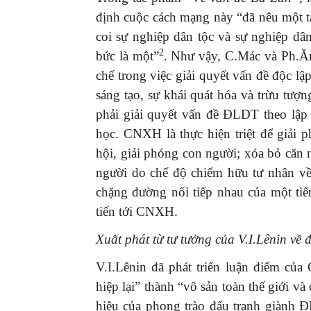
định cuộc cách mạng này “đã nêu một t
coi sự nghiệp dân tộc và sự nghiệp dâ
2
bức là một”
. Như vậy, C.Mác và Ph.Ăn
chế trong việc giải quyết vấn đề độc lậ
sáng tạo, sự khái quát hóa và trừu tư
phải giải quyết vấn đề ĐLDT theo lập
học. CNXH là thực hiện triệt để giải p
hội, giải phóng con người; xóa bỏ căn n
người do chế độ chiếm hữu tư nhân về
chặng đường nối tiếp nhau của một tiế
tiến tới CNXH.
Xuất phát từ tư tưởng của V.I.Lênin về 
V.I.Lênin đã phát triển luận điểm của
hiệp lại” thành “vô sản toàn thế giới và
hiệu của phong trào đấu tranh giành 