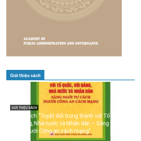
Giới thiệu sách
GIỚI THIỆU SÁCH
Cuốn sách “Tuyệt đối trung thành với Tổ quốc,
với Đảng, Nhà nước và Nhân dân – Sáng ngời tư
cách người Công an cách mạng”
06/02/2025