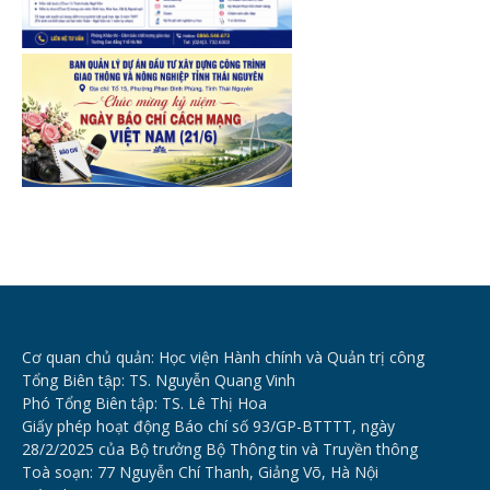
Cơ quan chủ quản: Học viện Hành chính và Quản trị công
Tổng Biên tập: TS. Nguyễn Quang Vinh
Phó Tổng Biên tập: TS. Lê Thị Hoa
Giấy phép hoạt động Báo chí số 93/GP-BTTTT, ngày
28/2/2025 của Bộ trưởng Bộ Thông tin và Truyền thông
Toà soạn: 77 Nguyễn Chí Thanh, Giảng Võ, Hà Nội