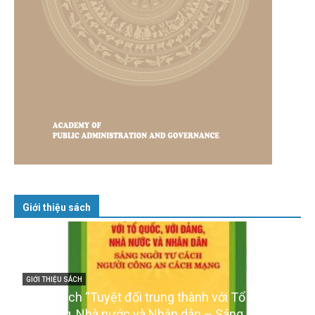
Giới thiệu sách
GIỚI THIỆU SÁCH
Cuốn sách “Tuyệt đối trung thành với Tổ quốc,
với Đảng, Nhà nước và Nhân dân – Sáng ngời tư