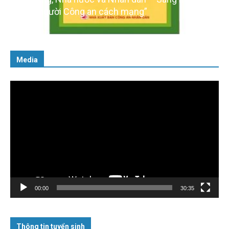
cách người Công an cách mạng”
06/02/2025
Media
Trình
chơi
Video
00:00
30:35
Thông tin tuyển sinh