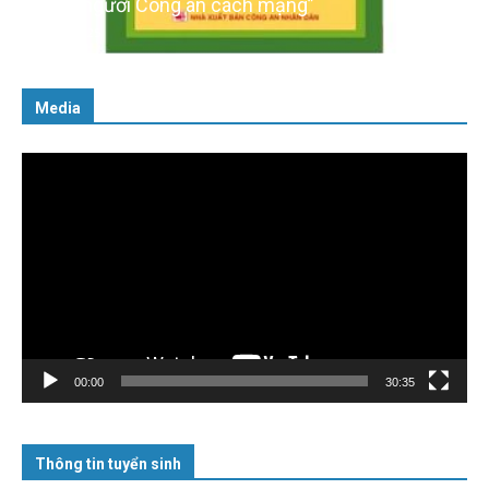
cách người Công an cách mạng”
06/02/2025
Media
Trình
chơi
Video
00:00
30:35
Thông tin tuyển sinh