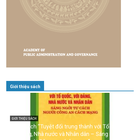
Giới thiệu sách
GIỚI THIỆU SÁCH
Cuốn sách “Tuyệt đối trung thành với Tổ quốc,
với Đảng, Nhà nước và Nhân dân – Sáng ngời tư