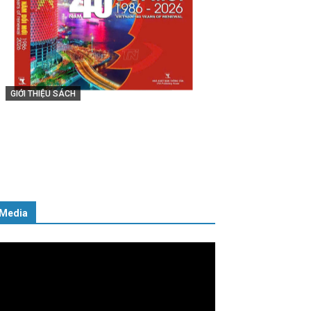
GIỚI THIỆU SÁCH
Cuốn sách “Tuyệt đối trung thành
với Tổ quốc, với Đảng, Nhà nước và
ến
Nhân dân – Sáng ngời tư cách
người Công an cách mạng”
06/02/2025
Media
ình
ơi
deo