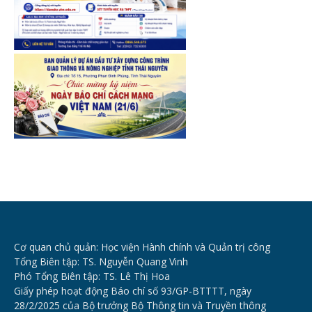
Cơ quan chủ quản: Học viện Hành chính và Quản trị công
Tổng Biên tập: TS. Nguyễn Quang Vinh
Phó Tổng Biên tập: TS. Lê Thị Hoa
Giấy phép hoạt động Báo chí số 93/GP-BTTTT, ngày
28/2/2025 của Bộ trưởng Bộ Thông tin và Truyền thông