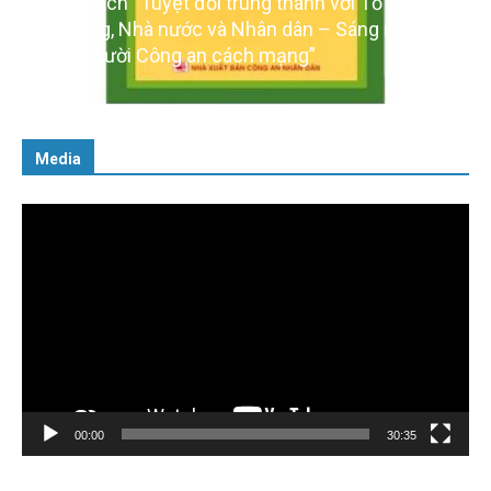
Cuốn sách “Tuyệt đối trung thành với Tổ quốc,
với Đảng, Nhà nước và Nhân dân – Sáng ngời tư
cách người Công an cách mạng”
06/02/2025
Media
Trình
chơi
Video
00:00
30:35