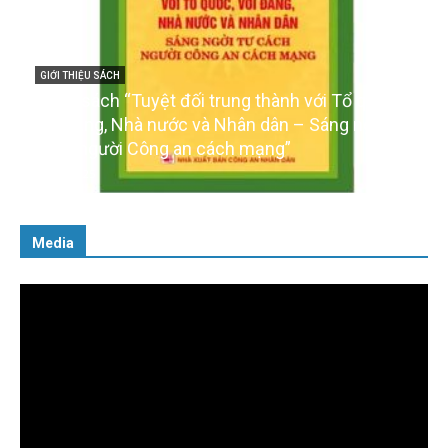
GIỚI THIỆU SÁCH
Cuốn sách “Tuyệt đối trung thành với Tổ quốc,
với Đảng, Nhà nước và Nhân dân – Sáng ngời tư
cách người Công an cách mạng”
06/02/2025
Media
Trình
chơi
Video