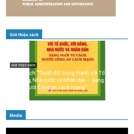
Giới thiệu sách
GIỚI THIỆU SÁCH
Cuốn sách “Tuyệt đối trung thành với Tổ quốc,
với Đảng, Nhà nước và Nhân dân – Sáng ngời tư
cách người Công an cách mạng”
06/02/2025
Media
Trình