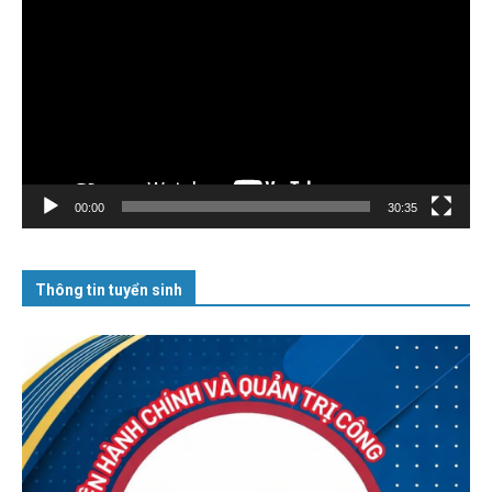
chơi
Video
00:00
30:35
Thông tin tuyển sinh