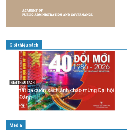
Giới thiệu sách
V
GIỚI THIỆU SÁCH
Quản trị nhân tài – Từ lý thuyết đến thực tiễn
08/12/2025
Media