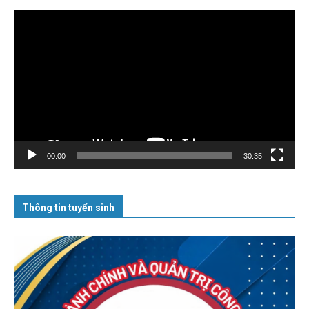
Trình
chơi
Video
00:00
30:35
Thông tin tuyển sinh