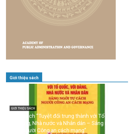
Giới thiệu sách
GIỚI THIỆU SÁCH
Cuốn sách “Tuyệt đối trung thành với Tổ quốc,
với Đảng, Nhà nước và Nhân dân – Sáng ngời tư
cách người Công an cách mạng”