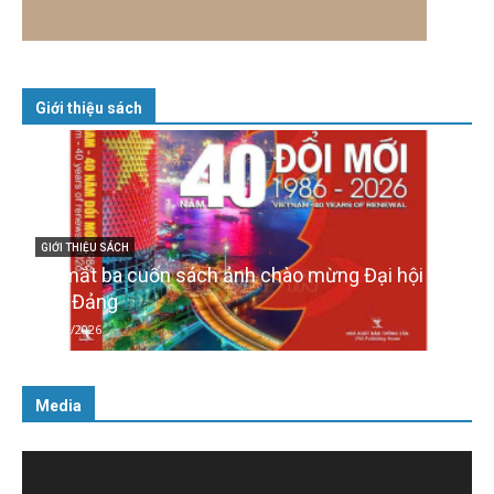
Giới thiệu sách
XIV
GIỚI THIỆU SÁCH
Quản trị nhân tài – Từ lý thuyết đến thực tiễn
08/12/2025
Media
Trình
chơi