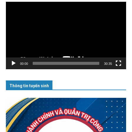
Trình
chơi
Video
00:00
30:35
Thông tin tuyển sinh