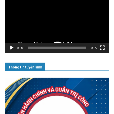
chơi
Video
00:00
30:35
Thông tin tuyển sinh