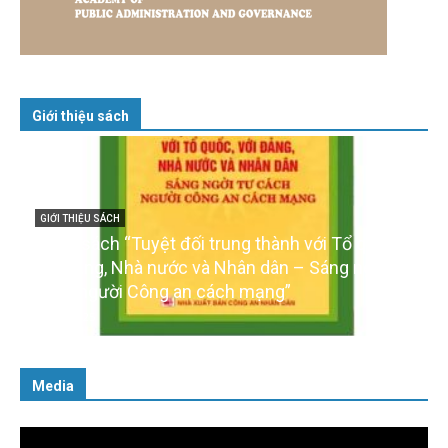
Giới thiệu sách
GIỚI THIỆU SÁCH
Cuốn sách “Tuyệt đối trung thành với Tổ quốc,
với Đảng, Nhà nước và Nhân dân – Sáng ngời tư
cách người Công an cách mạng”
06/02/2025
Media
Trình