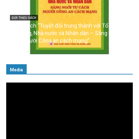
GIỚI THIỆU SÁCH
Ra mắt ba cuốn sách ảnh chào mừng Đại hội XIV
của Đảng
16/01/2026
Media
Trình
chơi
Video