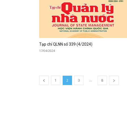
Tạp chí QLNN số 339 (4/2024)
17/04/2024
...
1
2
3
8