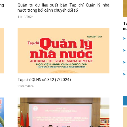
ng
Quản trị dữ liệu xuất bản Tạp chí Quản lý nhà
Quản
nước trong bối cảnh chuyển đổi số
11/11/2024
T
nư
lý
Tạp chí QLNN số 342 (7/2024)
nhà
31/07/2024
nước