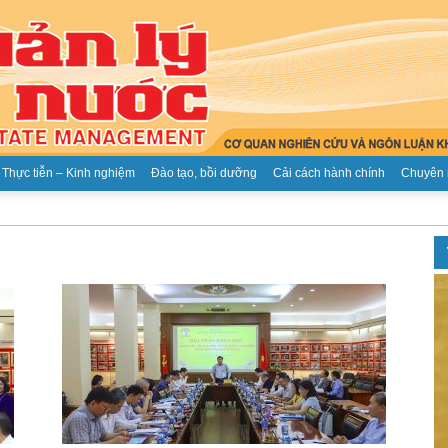
Thực tiễn – Kinh nghiệm
Đào tạo, bồi dưỡng
Cải cách hành chính
Chuyên 
Tạp
chí