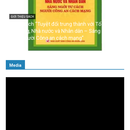
đối trung thành với Tổ quốc,
GIỚI THIỆU SÁCH
c và Nhân dân – Sáng ngời tư
Ra mắt ba cuốn sách ả
an cách mạng”
của Đảng
16/01/2026
Media
Trình
chơi
Video