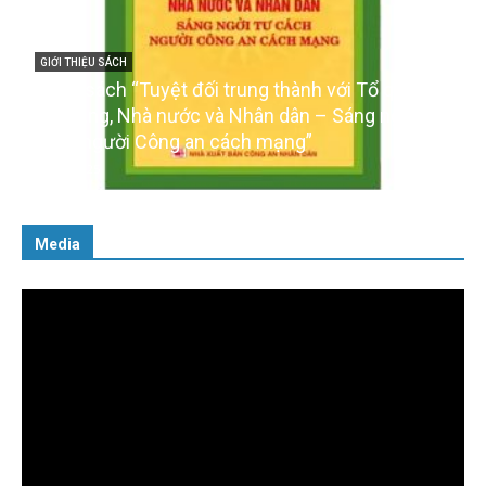
GIỚI THIỆU SÁCH
Ra mắt ba cuốn sách ảnh chào mừng Đại hội XIV
của Đảng
16/01/2026
Media
Trình
chơi
Video