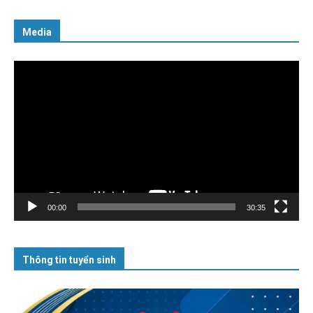
Media
Trình
chơi
Video
00:00
30:35
Thông tin tuyển sinh