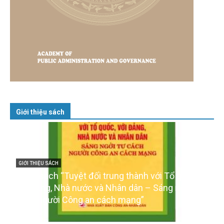
Giới thiệu sách
GIỚI THIỆU SÁCH
Cuốn sách “Tuyệt đối trung thành với Tổ quốc,
với Đảng, Nhà nước và Nhân dân – Sáng ngời tư
cách người Công an cách mạng”
06/02/2025