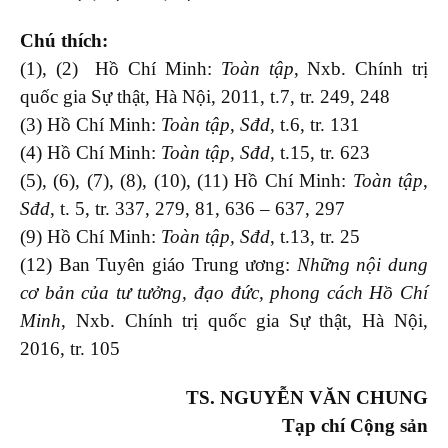
Chú thích:
(1), (2) Hồ Chí Minh:
Toàn tập
, Nxb. Chính trị
quốc gia Sự thật, Hà Nội, 2011, t.7, tr. 249, 248
(3) Hồ Chí Minh:
Toàn tập
,
Sđd
, t.6, tr. 131
(4) Hồ Chí Minh:
Toàn tập
,
Sđd
, t.15, tr. 623
(5), (6), (7), (8), (10), (11) Hồ Chí Minh:
Toàn tập
,
Sđd
, t. 5, tr. 337, 279, 81, 636 – 637, 297
(9) Hồ Chí Minh:
Toàn tập, Sđd
, t.13, tr. 25
(12) Ban Tuyên giáo Trung ương:
Những nội dung
cơ bản của tư tưởng, đạo đức, phong cách Hồ Chí
Minh
, Nxb. Chính trị quốc gia Sự thật, Hà Nội,
2016, tr. 105
TS. NGUYỄN VĂN CHUNG
Tạp chí Cộng sản