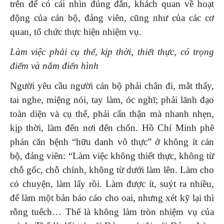
trên để có cái nhìn đúng đắn, khách quan về hoạt
động của cán bộ, đảng viên, cũng như của các cơ
quan, tổ chức thực hiện nhiệm vụ.
Làm việc phải cụ thể, kịp thời, thiết thực, có trọng
điểm và nắm điển hình
Người yêu cầu người cán bộ phải chân đi, mắt thấy,
tai nghe, miệng nói, tay làm, óc nghĩ; phải lãnh đạo
toàn diện và cụ thể, phải cẩn thận mà nhanh nhẹn,
kịp thời, làm đến nơi đến chốn. Hồ Chí Minh phê
phán căn bệnh “hữu danh vô thực” ở không ít cán
bộ, đảng viên: “Làm việc không thiết thực, không từ
chỗ gốc, chỗ chính, không từ dưới làm lên. Làm cho
có chuyện, làm lấy rồi. Làm được ít, suýt ra nhiều,
để làm một bản báo cáo cho oai, nhưng xét kỹ lại thì
rỗng tuếch… Thế là không làm tròn nhiệm vụ của