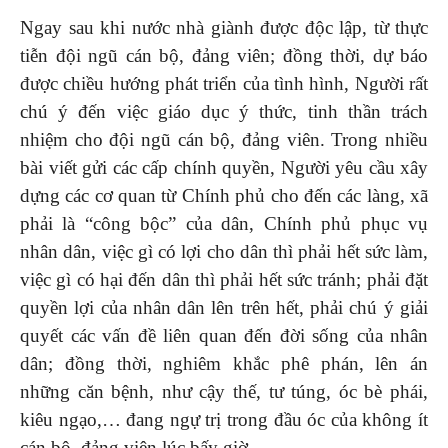
Ngay sau khi nước nhà giành được độc lập, từ thực
tiễn đội ngũ cán bộ, đảng viên; đồng thời, dự báo
được chiều hướng phát triển của tình hình, Người rất
chú ý đến việc giáo dục ý thức, tinh thần trách
nhiệm cho đội ngũ cán bộ, đảng viên. Trong nhiều
bài viết gửi các cấp chính quyền, Người yêu cầu xây
dựng các cơ quan từ Chính phủ cho đến các làng, xã
phải là “công bộc” của dân, Chính phủ phục vụ
nhân dân, việc gì có lợi cho dân thì phải hết sức làm,
việc gì có hại đến dân thì phải hết sức tránh; phải đặt
quyền lợi của nhân dân lên trên hết, phải chú ý giải
quyết các vấn đề liên quan đến đời sống của nhân
dân; đồng thời, nghiêm khắc phê phán, lên án
những căn bệnh, như cậy thế, tư túng, óc bè phái,
kiêu ngạo,… đang ngự trị trong đầu óc của không ít
cán bộ, đảng viên lúc bấy giờ.