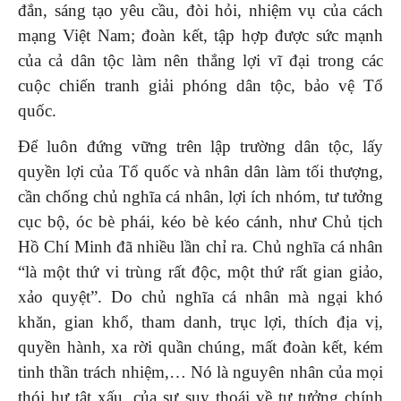
đắn, sáng tạo yêu cầu, đòi hỏi, nhiệm vụ của cách
mạng Việt Nam; đoàn kết, tập hợp được sức mạnh
của cả dân tộc làm nên thắng lợi vĩ đại trong các
cuộc chiến tranh giải phóng dân tộc, bảo vệ Tổ
quốc.
Để luôn đứng vững trên lập trường dân tộc, lấy
quyền lợi của Tổ quốc và nhân dân làm tối thượng,
cần chống chủ nghĩa cá nhân, lợi ích nhóm, tư tưởng
cục bộ, óc bè phái, kéo bè kéo cánh, như Chủ tịch
Hồ Chí Minh đã nhiều lần chỉ ra. Chủ nghĩa cá nhân
“là một thứ vi trùng rất độc, một thứ rất gian giảo,
xảo quyệt”. Do chủ nghĩa cá nhân mà ngại khó
khăn, gian khổ, tham danh, trục lợi, thích địa vị,
quyền hành, xa rời quần chúng, mất đoàn kết, kém
tinh thần trách nhiệm,… Nó là nguyên nhân của mọi
thói hư tật xấu, của sự suy thoái về tư tưởng chính