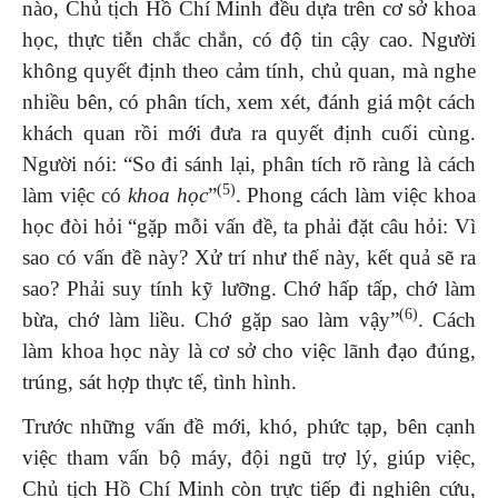
nào, Chủ tịch Hồ Chí Minh đều dựa trên cơ sở khoa
học, thực tiễn chắc chắn, có độ tin cậy cao. Người
không quyết định theo cảm tính, chủ quan, mà nghe
nhiều bên, có phân tích, xem xét, đánh giá một cách
khách quan rồi mới đưa ra quyết định cuối cùng.
Người nói: “So đi sánh lại, phân tích rõ ràng là cách
(5)
làm việc có
khoa học
”
. Phong cách làm việc khoa
học đòi hỏi “gặp mỗi vấn đề, ta phải đặt câu hỏi: Vì
sao có vấn đề này? Xử trí như thế này, kết quả sẽ ra
sao? Phải suy tính kỹ lưỡng. Chớ hấp tấp, chớ làm
(6)
bừa, chớ làm liều. Chớ gặp sao làm vậy”
. Cách
làm khoa học này là cơ sở cho việc lãnh đạo đúng,
trúng, sát hợp thực tế, tình hình.
Trước những vấn đề mới, khó, phức tạp, bên cạnh
việc tham vấn bộ máy, đội ngũ trợ lý, giúp việc,
Chủ tịch Hồ Chí Minh còn trực tiếp đi nghiên cứu,