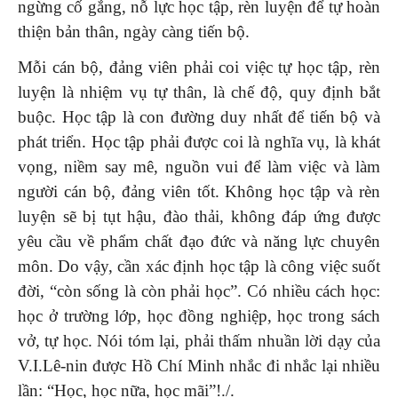
ngừng cố gắng, nỗ lực học tập, rèn luyện để tự hoàn
thiện bản thân, ngày càng tiến bộ.
Mỗi cán bộ, đảng viên phải coi việc tự học tập, rèn
luyện là nhiệm vụ tự thân, là chế độ, quy định bắt
buộc. Học tập là con đường duy nhất để tiến bộ và
phát triển. Học tập phải được coi là nghĩa vụ, là khát
vọng, niềm say mê, nguồn vui để làm việc và làm
người cán bộ, đảng viên tốt. Không học tập và rèn
luyện sẽ bị tụt hậu, đào thải, không đáp ứng được
yêu cầu về phẩm chất đạo đức và năng lực chuyên
môn. Do vậy, cần xác định học tập là công việc suốt
đời, “còn sống là còn phải học”. Có nhiều cách học:
học ở trường lớp, học đồng nghiệp, học trong sách
vở, tự học. Nói tóm lại, phải thấm nhuần lời dạy của
V.I.Lê-nin được Hồ Chí Minh nhắc đi nhắc lại nhiều
lần: “Học, học nữa, học mãi”!./.