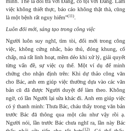
mình. Thế là dối trá với Đảng, có tội với Đảng. Làm
việc không thiết thực, báo cáo không thật thà, cũng
(11)
là một bệnh rất nguy hiểm”
.
Luôn đổi mới, sáng tạo trong công việc
Người luôn suy nghĩ, tìm tòi, đổi mới trong công
việc, không cứng nhắc, bảo thủ, đóng khung, cố
chấp, mà rất linh hoạt, mềm dẻo khi xử lý, giải quyết
từng vấn đề, sự việc cụ thể. Một ví dụ để minh
chứng cho nhận định trên: Khi dự thảo công văn
cho Bác, anh em giúp việc thường dựa vào các văn
bản cũ đã được Người duyệt để làm theo. Không
ngờ, có lần Người lại sửa khác đi. Anh em giúp việc
có ý thanh minh: Thưa Bác, cháu thấy trong văn bản
trước Bác đã thông qua một câu như vậy rồi ạ.
Người nói, lần trước Bác chưa nghĩ ra, lần này Bác
(12)
thấy phải sửa tiếp cho tốt hơn
. Có thể thấy,