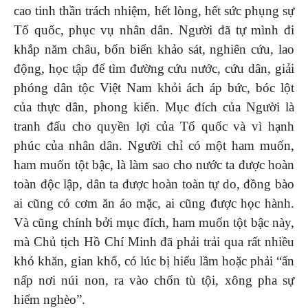
cao tinh thần trách nhiệm, hết lòng, hết sức phụng sự
Tổ quốc, phục vụ nhân dân. Người đã tự mình đi
khắp năm châu, bốn biển khảo sát, nghiên cứu, lao
động, học tập để tìm đường cứu nước, cứu dân, giải
phóng dân tộc Việt Nam khỏi ách áp bức, bóc lột
của thực dân, phong kiến. Mục đích của Người là
tranh đấu cho quyền lợi của Tổ quốc và vì hạnh
phúc của nhân dân. Người chỉ có một ham muốn,
ham muốn tột bậc, là làm sao cho nước ta được hoàn
toàn độc lập, dân ta được hoàn toàn tự do, đồng bào
ai cũng có cơm ăn áo mặc, ai cũng được học hành.
Và cũng chính bởi mục đích, ham muốn tột bậc này,
mà Chủ tịch Hồ Chí Minh đã phải trải qua rất nhiều
khó khăn, gian khổ, có lúc bị hiểu lầm hoặc phải “ẩn
nấp nơi núi non, ra vào chốn tù tội, xông pha sự
hiểm nghèo”.