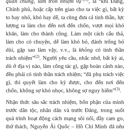
quần chúng, làm tròn nhiệm vụ
”
, là “khi Đảng,
Chính phủ, hoặc cấp trên giao cho ta việc gì, bất kỳ
to hay nhỏ, khó hay dễ, ta cũng đưa cả tinh thần, lực
lượng ra làm cho đến nơi đến chốn, vượt mọi khó
khăn, làm cho thành công. Làm một cách cẩu thả,
làm cho có chuyện, dễ làm khó bỏ, đánh trống bỏ
dùi, gặp sao làm vậy, v.v., là
không
có tinh thần
(2)
trách nhiệm”
. Người yêu cầu, nhắc nhở, bất kỳ ai,
dù ở địa vị nào, làm công tác gì, gặp hoàn cảnh nào,
đều phải có tinh thần trách nhiệm; “đã phụ trách việc
gì, thì quyết làm cho kỳ được, cho đến nơi đến
(3)
chốn, không sợ khó nhọc, không sợ nguy hiểm”
.
Nhận thức sâu sắc trách nhiệm, bổn phận của mình
trước dân tộc, nhân dân và trước Đảng, trong suốt
quá trình hoạt động cách mạng sôi nổi, đầy cam go,
thử thách, Nguyễn Ái Quốc – Hồ Chí Minh đã nêu