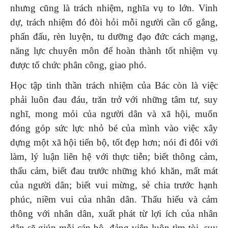
nhưng cũng là trách nhiệm, nghĩa vụ to lớn. Vinh
dự, trách nhiệm đó đòi hỏi mỗi người cần cố gắng,
phấn đấu, rèn luyện, tu dưỡng đạo đức cách mạng,
năng lực chuyên môn để hoàn thành tốt nhiệm vụ
được tổ chức phân công, giao phó.
Học tập tinh thần trách nhiệm của Bác còn là việc
phải luôn đau đáu, trăn trở với những tâm tư, suy
nghĩ, mong mỏi của người dân và xã hội, muốn
đóng góp sức lực nhỏ bé của mình vào việc xây
dựng một xã hội tiến bộ, tốt đẹp hơn; nói đi đôi với
làm, lý luận liên hệ với thực tiễn; biết thông cảm,
thấu cảm, biết đau trước những khó khăn, mất mát
của người dân; biết vui mừng, sẻ chia trước hạnh
phúc, niềm vui của nhân dân. Thấu hiểu và cảm
thông với nhân dân, xuất phát từ lợi ích của nhân
dân sẽ giúp mỗi cán bộ, đảng viên luôn tìm tòi, suy