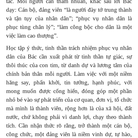
tác. Mỗi người cần thấm nhuần, khắc sâu lời Bác
dạy: Cán bộ, đảng viên “là người đày tớ trung thành
và tận tụy của nhân dân”; “phục vụ nhân dân là
phục tùng chân lý”; “làm công bộc cho dân là một
việc làm cao thượng”.
Học tập ý thức, tinh thần trách nhiệm phục vụ nhân
dân của Bác cần xuất phát từ tinh thần tự giác, sự
thôi thúc của con tim, từ danh dự và lương tâm của
chính bản thân mỗi người. Làm việc với một niềm
hăng say, phấn khởi, tin tưởng, hạnh phúc, với
mong muốn được cống hiến, đóng góp một phần
nhỏ bé vào sự phát triển của cơ quan, đơn vị, tổ chức
mà mình là thành viên, rộng hơn là của xã hội, đất
nước, chứ không phải vì danh lợi, chạy theo thành
tích. Cần nhận thức rõ rằng, trở thành một cán bộ,
công chức, một đảng viên là niềm vinh dự, tự hào,