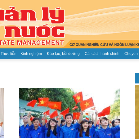
Thực tiễn – Kinh nghiệm
Đào tạo, bồi dưỡng
Cải cách hành chính
Chuyên 
Tạp
chí