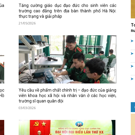
ủa
Tăng cường giáo dục đạo đức cho sinh viên các
Quản
trường cao đẳng trên địa bàn thành phố Hà Nội:
thực trạng và giải pháp
21/05/2026
T
nư
lý
nhà
ọc
Yêu cầu về phẩm chất chính trị – đạo đức của giảng
 Hồ
viên khoa học xã hội và nhân văn ở các học viện,
trường sĩ quan quân đội
03/03/2026
nước