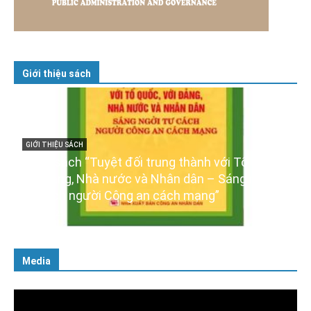
Giới thiệu sách
h với Tổ quốc,
GIỚI THIỆU SÁCH
 – Sáng ngời
Ra mắt ba cuốn sách ảnh chào mừng 
ng”
XIV của Đảng
16/01/2026
Media
Trình
chơi