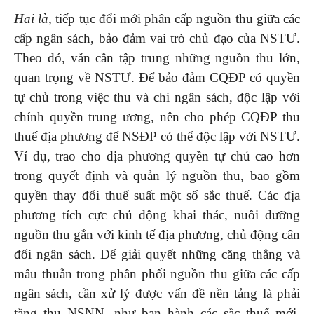
Hai là,
tiếp tục đổi mới phân cấp nguồn thu giữa các
cấp ngân sách, bảo đảm vai trò chủ đạo của NSTƯ.
Theo đó, vẫn cần tập trung những nguồn thu lớn,
quan trọng về NSTƯ. Để bảo đảm CQĐP có quyền
tự chủ trong việc thu và chi ngân sách, độc lập với
chính quyền trung ương, nên cho phép CQĐP thu
thuế địa phương để NSĐP có thể độc lập với NSTƯ.
Ví dụ, trao cho địa phương quyền tự chủ cao hơn
trong quyết định và quản lý nguồn thu, bao gồm
quyền thay đổi thuế suất một số sắc thuế. Các địa
phương tích cực chủ động khai thác, nuôi dưỡng
nguồn thu gắn với kinh tế địa phương, chủ động cân
đối ngân sách. Để giải quyết những căng thẳng và
mâu thuẫn trong phân phối nguồn thu giữa các cấp
ngân sách, cần xử lý được vấn đề nền tảng là phải
tăng thu NSNN, như ban hành các sắc thuế mới,