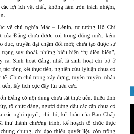
các lợi ích vật chất, không làm tròn trách nhiệm,
ân.
ức về chủ nghĩa Mác – Lênin, tư tưởng Hồ Chí
ết của Đảng chưa được coi trọng đúng mức, kém
GIỚI THIỆU SÁCH
o dục, truyền đạt chậm đổi mới; chưa tạo được sự
nh chào
Quản trị nhân tài – Từ lý thuyết
 trạng suy thoái, những biểu hiện “tự diễn biến”,
Đảng
đến thực tiễn
 ra. Sinh hoạt đảng, nhất là sinh hoạt chi bộ ở
08/12/2025
 tác tổng kết thực tiễn, nghiên cứu lýluận chưa có
c tế. Chưa chú trọng xây dựng, tuyên truyền, nhân
iến, lấy tích cực đẩy lùi tiêu cực.
n Đảng có nội dung chưa sát thực tiễn, thiếu tính
p ủy, tổ chức đảng, người đứng đầu các cấp chưa có
Tr
ch
óa các nghị quyết, chỉ thị, kết luận của Ban Chấp
Vi
í thư thành chương trình, kế hoạch tổ chức thực
chung chung, chỉ đạo thiếu quyết liệt, còn trông