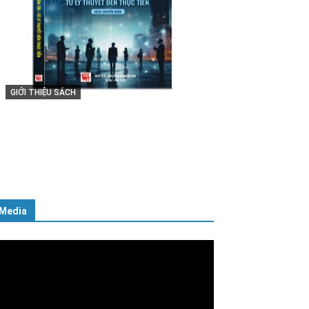
GIỚI THIỆU SÁCH
Cuốn sách “Tuyệt đối trung thành
với Tổ quốc, với Đảng, Nhà nước
và Nhân dân – Sáng ngời tư cách
người Công an cách mạng”
06/02/2025
Media
ình
ơi
deo