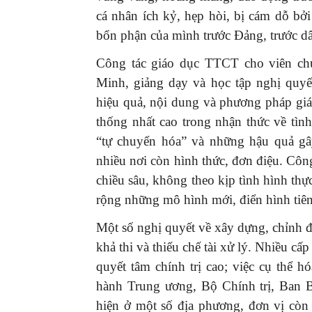
cá nhân ích kỷ, hẹp hòi, bị cám dỗ bởi 
bổn phận của mình trước Đảng, trước d
Công tác giáo dục TTCT cho viên ch
Minh, giảng dạy và học tập nghị quy
GIỚI THIỆU SÁCH
hiệu quả, nội dung và phương pháp giá
Ra mắt ba cuốn sách ả
thống nhất cao trong nhận thức về tình
mừng Đại hội XIV của 
“tự chuyển hóa” và những hậu quả gây
16/01/2026
nhiều nơi còn hình thức, đơn điệu. Công
chiều sâu, không theo kịp tình hình thự
rộng những mô hình mới, điển hình tiên t
Một số nghị quyết về xây dựng, chỉnh đố
khả thi và thiếu chế tài xử lý. Nhiều cấ
quyết tâm chính trị cao; việc cụ thể h
hành Trung ương, Bộ Chính trị, Ban B
hiện ở một số địa phương, đơn vị còn 