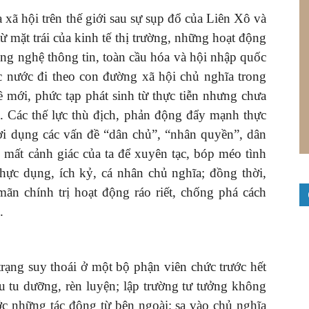
xã hội trên thế giới sau sự sụp đổ của Liên Xô và
 mặt trái của kinh tế thị trường, những hoạt động
ông nghệ thông tin, toàn cầu hóa và hội nhập quốc
c nước đi theo con đường xã hội chủ nghĩa trong
ề mới, phức tạp phát sinh từ thực tiễn nhưng chưa
uả. Các thế lực thù địch, phản động đẩy mạnh thực
lợi dụng các vấn đề “dân chủ”, “nhân quyền”, dân
 mất cảnh giác của ta để xuyên tạc, bóp méo tình
thực dụng, ích kỷ, cá nhân chủ nghĩa; đồng thời,
mãn chính trị hoạt động ráo riết, chống phá cách
.
rạng suy thoái ở một bộ phận viên chức trước hết
u tu dưỡng, rèn luyện; lập trường tư tưởng không
c những tác động từ bên ngoài; sa vào chủ nghĩa