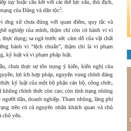
ếp tay hoặc cấu kết với các thế lực xấu, thù địch,
3
h mạng của Đảng và dân tộc
.
i ứng xử chưa đúng với quan điểm, quy tắc và
hề nghiệp của mình, thậm chí còn có hành vi vi
 thực dụng; sa ngã trước sức cám dỗ của vật chất
ững hành vi “lệch chuẩn”, thậm chí là vi phạm
, kỷ luật và vi phạm pháp luật.
, chưa thực sự tôn trọng ý kiến, kiến nghị của
 quyền, lợi ích hợp pháp, nguyện vọng chính đáng
 thức kỷ luật của một bộ phận cán bộ, công chức,
í không chính thức còn cao; còn tình trạng nhũng
o người dân, doanh nghiệp. Tham nhũng, lãng phí
trạng trên có cả nguyên nhân khách quan và chủ
à chủ yếu.