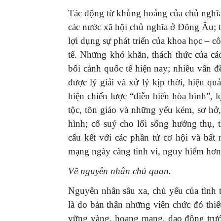
Tác động từ khủng hoảng của chủ nghĩa 
các nước xã hội chủ nghĩa ở Đông Âu; từ
lợi dụng sự phát triển của khoa học – c
tế. Những khó khăn, thách thức của cá
bối cảnh quốc tế hiện nay; nhiều vấn đ
được lý giải và xử lý kịp thời, hiệu q
hiện chiến lược “diễn biến hòa bình”, 
tộc, tôn giáo và những yếu kém, sơ hở,
hình; cổ suý cho lối sống hưởng thụ, 
cấu kết với các phần tử cơ hội và bất 
mạng ngày càng tinh vi, nguy hiểm hơn
Về nguyên nhân chủ quan.
Nguyên nhân sâu xa, chủ yếu của tình t
là do bản thân những viên chức đó thiế
vững vàng, hoang mang, dao động trướ