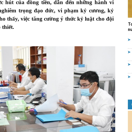
sức hút của đồng
tiền, dẫn đến những hành vi
Quản
 nghiêm trọng đạo đức, vi phạm kỷ cương, kỷ
ho thấy, việc tăng cường ý thức
kỷ luật cho đội
T
thiết.
nư
lý
nhà
nước