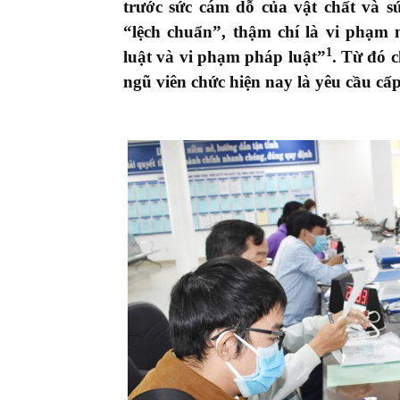
trước sức cám dỗ của vật chất và 
“lệch chuẩn”, thậm chí là vi phạm
1
luật và vi phạm pháp luật”
.
Từ đó c
ngũ viên chức hiện nay là yêu cầu cấp 