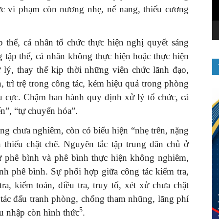
chức vi phạm còn nương nhẹ, nể nang, thiếu cương
 thể, cá nhân tổ chức thực hiện nghị quyết sáng
 tập thể, cá nhân không thực hiện hoặc thực hiện
lý, thay thế kịp thời những viên chức lãnh đạo,
, trì trệ trong công tác, kém hiệu quả trong phòng
u cực. Chậm ban hành quy định xử lý tổ chức, cá
ến”, “tự chuyển hóa”.
ảng chưa nghiêm, còn có biểu hiện “nhẹ trên, nặng
 thiếu chặt chẽ. Nguyên tắc tập trung dân chủ ở
tự phê bình và phê bình thực hiện không nghiêm,
nh phê bình. Sự phối hợp giữa công tác kiểm tra,
a, kiểm toán, điều tra, truy tố, xét xử chưa chặt
tác đấu tranh phòng, chống tham nhũng, lãng phí
5
thu nhập còn hình thức
.