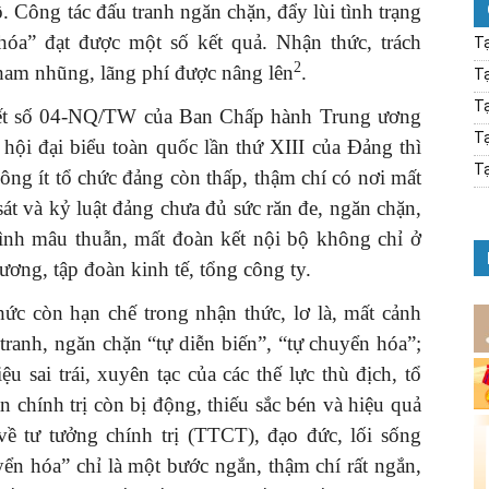
 Công tác đấu tranh ngăn chặn, đẩy lùi tình trạng
 hóa” đạt được một số kết quả. Nhận thức, trách
Tạ
2
ham nhũng, lãng phí được nâng lên
.
Tạ
Tạ
uyết số 04-NQ/TW của Ban Chấp hành Trung ương
Tạ
hội đại biểu toàn quốc lần thứ XIII của Đảng thì
Tạ
ông ít tổ chức đảng còn thấp, thậm chí có nơi mất
sát và kỷ luật đảng chưa đủ sức răn đe, ngăn chặn,
 hình mâu thuẫn, mất đoàn kết nội bộ không chỉ ở
ương, tập đoàn kinh tế, tổng công ty.
hức còn hạn chế trong nhận thức, lơ là, mất cảnh
tranh, ngăn chặn “tự diễn biến”, “tự chuyển hóa”;
u sai trái, xuyên tạc của các thế lực thù địch, tổ
 chính trị còn bị động, thiếu sắc bén và hiệu quả
về tư tưởng chính trị (TTCT), đạo đức, lối sống
yển hóa” chỉ là một bước ngắn, thậm chí rất ngắn,