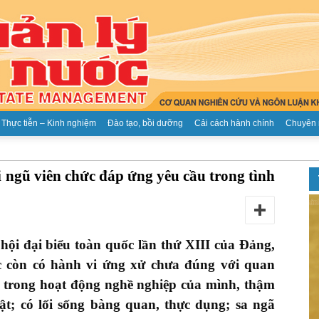
Thực tiễn – Kinh nghiệm
Đào tạo, bồi dưỡng
Cải cách hành chính
Chuyên 
Tạp
i ngũ viên chức đáp ứng yêu cầu trong tình
ội đại biểu toàn quốc lần thứ XIII của Đảng,
chí
 còn có hành vi ứng xử chưa đúng với quan
 trong hoạt động nghề nghiệp của mình, thậm
ật; có
lối sống bàng quan, thực dụng; sa ngã