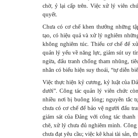
chờ, ỷ lại cấp trên. Việc xử lý viên 
quyết.
Chưa có cơ chế khen thưởng những tập
tạo, có hiệu quả và xử lý nghiêm những
không nghiêm túc. Thiếu cơ chế để xử 
quản lý yếu về năng lực, giảm sút uy tín
ngừa, đấu tranh chống tham nhũng, tiê
nhân có biểu hiện suy thoái, “tự diễn bi
Việc thực hiện kỷ cương, kỷ luật của Đ
dưới”. Công tác quản lý viên chức còn
nhiều nơi bị buông lỏng; nguyên tắc 
chưa có cơ chế để bảo vệ người đấu tra
giám sát của Đảng với công tác thanh tr
chẽ, xử lý chưa đủ nghiêm minh. Công 
chưa đạt yêu cầu; việc kê khai tài sản, 