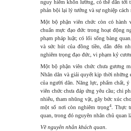
nguy hiểm khôn lường, có thể dẫn tới ti
phản bội lại lý tưởng và sự nghiệp các
Một bộ phận viên chức còn có hành v
chuẩn mực đạo đức trong hoạt động ng
phạm pháp luật; có lối sống bàng quan,
và sức hút của đồng tiền, dẫn đến nh
nghiêm trọng đạo đức, vi phạm kỷ cương
Một bộ phận viên chức chưa gương mẫu
Nhân dân và giải quyết kịp thời những
của người dân. Năng lực, phẩm chất, ý
viên chức chưa đáp ứng yêu cầu; chi ph
nhiễu, tham nhũng vặt, gây bức xúc ch
4
một số nơi còn nghiêm trọng
. Thực 
quan, trong đó nguyên nhân chủ quan l
Về nguyên nhân khách quan
.