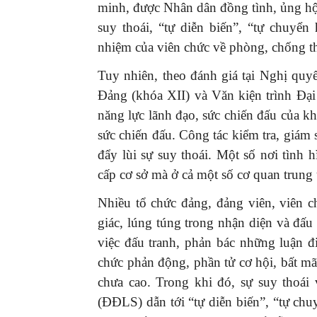
minh, được Nhân dân đồng tình, ủng hộ.
suy thoái, “tự diễn biến”, “tự chuyển
nhiệm của viên chức về phòng, chống t
Tuy nhiên, theo đánh giá tại Nghị q
Đảng (khóa XII) và Văn kiện trình Đại 
năng lực lãnh đạo, sức chiến đấu của kh
sức chiến đấu. Công tác kiểm tra, giám 
đẩy lùi sự suy thoái. Một số nơi tình
cấp cơ sở mà ở cả một số cơ quan trung 
Nhiều tổ chức đảng, đảng viên, viên c
giác, lúng túng trong nhận diện và đấu 
việc đấu tranh, phản bác những luận điệ
chức phản động, phần tử cơ hội, bất mãn
chưa cao. Trong khi đó, sự suy thoái 
(ĐĐLS) dẫn tới “tự diễn biến”, “tự chu