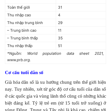
Toàn thế giới
31
Thu nhập cao
4
Thu nhập trung bình
29
– Trung bình cao
11
– Trung bình thấp
35
Thu nhập thấp
51
*Nguồn: World population data sheet 2021,
www.prb.org.
Cơ cấu tuổi dân số
Già hóa dân số là xu hướng chung trên thế giới hiện
nay. Tuy nhiên, xét từ góc độ cơ cấu tuổi của dân số
ở các quốc gia và vùng lãnh thổ cũng có những khác
biệt đáng kể. Tỷ lệ trẻ em (từ 15 tuổi trở xuống) ở
vùng Đông, Trung và Tây phi là khá cao, chiếm tới