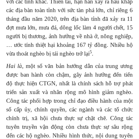
với các tỉnh khác. Thiên tai, hạn hán xảy ra hầu khắp
các địa bàn toàn tỉnh với sức tàn phá lớn, chỉ riêng 6
tháng đầu năm 2020, trên địa bàn tỉnh đã xảy ra 11
đợt mưa lớn, mưa đá, dông lốc làm 4 người chết, 15
người bị thương, ảnh hưởng về nhà ở, nông nghiệp,
… ước tính thiệt hại khoảng 167 tỷ đồng. Nhiều hộ
5
vừa thoát nghèo bị tái nghèo trở lại
.
Hai là
, một số văn bản hướng dẫn của trung ương
được ban hành còn chậm, gây ảnh hưởng đến tiến
độ thực hiện CTGN, nhất là chính sách hỗ trợ phát
triển sản xuất và nhân rộng mô hình giảm nghèo.
Công tác phối hợp trong chỉ đạo điều hành của một
số cấp ủy, chính quyền, các ngành và các tổ chức
chính trị, xã hội chưa thực sự chặt chẽ. Công tác
tuyên truyền vận động còn chưa thực sự sâu rộng
đến các hộ nghèo. Nhiều hình thức, nội dung tuyên