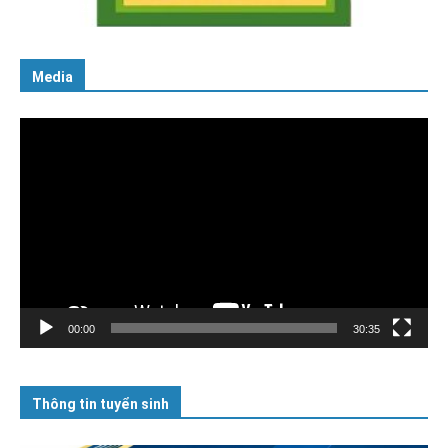
16/01/2026
Media
Trình
chơi
Video
00:00
30:35
Thông tin tuyển sinh