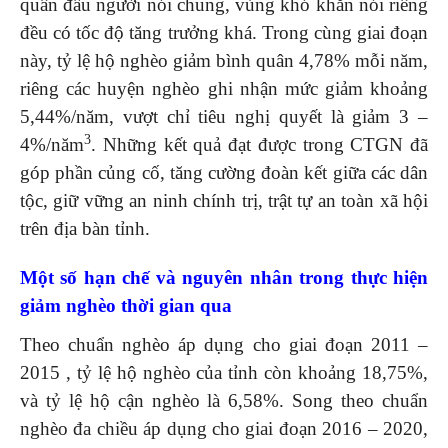
quân đầu người nói chung, vùng khó khăn nói riêng
đều có tốc độ tăng trưởng khá. Trong cùng giai đoạn
này, tỷ lệ hộ nghèo giảm bình quân 4,78% mỗi năm,
riêng các huyện nghèo ghi nhận mức giảm khoảng
5,44%/năm, vượt chỉ tiêu nghị quyết là giảm 3 –
3
4%/năm
. Những kết quả đạt được trong CTGN đã
góp phần củng cố, tăng cường đoàn kết giữa các dân
tộc, giữ vững an ninh chính trị, trật tự an toàn xã hội
trên địa bàn tỉnh.
Một số hạn chế và nguyên nhân trong thực hiện
giảm nghèo thời gian qua
Theo chuẩn nghèo áp dụng cho giai đoạn 2011 –
2015 , tỷ lệ hộ nghèo của tỉnh còn khoảng 18,75%,
và tỷ lệ hộ cận nghèo là 6,58%. Song theo chuẩn
nghèo đa chiều áp dụng cho giai đoạn 2016 – 2020,