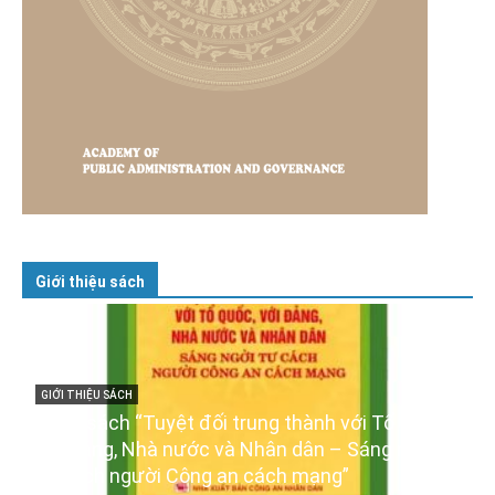
Giới thiệu sách
,
GIỚI THIỆU SÁCH
Ra mắt ba cuốn sách ảnh chào mừng Đại hội
XIV của Đảng