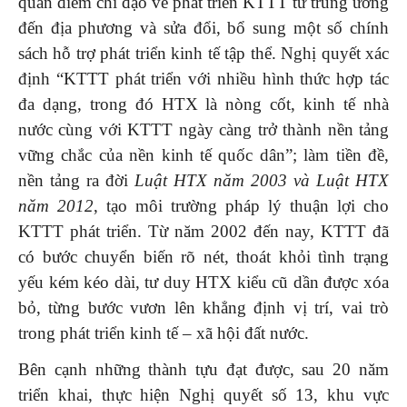
quan điểm chỉ đạo về phát triển KTTT từ trung ương
đến địa phương và sửa đổi, bổ sung một số chính
sách hỗ trợ phát triển kinh tế tập thể. Nghị quyết xác
định “KTTT phát triển với nhiều hình thức hợp tác
đa dạng, trong đó HTX là nòng cốt, kinh tế nhà
nước cùng với KTTT ngày càng trở thành nền tảng
vững chắc của nền kinh tế quốc dân”; làm tiền đề,
nền tảng ra đời
Luật HTX năm 2003 và Luật HTX
năm 2012
, tạo môi trường pháp lý thuận lợi cho
KTTT phát triển. Từ năm 2002 đến nay, KTTT đã
có bước chuyển biến rõ nét, thoát khỏi tình trạng
yếu kém kéo dài, tư duy HTX kiểu cũ dần được xóa
bỏ, từng bước vươn lên khẳng định vị trí, vai trò
trong phát triển kinh tế – xã hội đất nước.
Bên cạnh những thành tựu đạt được, sau 20 năm
triển khai, thực hiện Nghị quyết số 13, khu vực