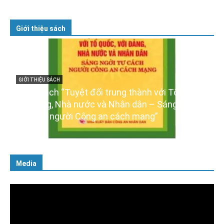
Giới thiệu sách
c,
GIỚI THIỆU SÁCH
i
Ra mắt ba cuốn sách ảnh chào mừng Đại hội
XIV của Đảng
16/01/2026
Media
Trình
chơi
Video