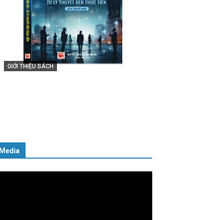
GIỚI THIỆU SÁCH
Cuốn sách “Tuyệt đối trung thành
với Tổ quốc, với Đảng, Nhà nước và
Nhân dân – Sáng ngời tư cách
người Công an cách mạng”
06/02/2025
Media
ình
ơi
deo