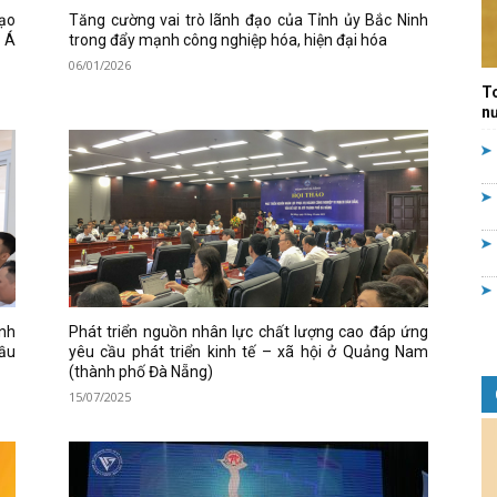
tạo
Tăng cường vai trò lãnh đạo của Tỉnh ủy Bắc Ninh
Quản
g Á
trong đẩy mạnh công nghiệp hóa, hiện đại hóa
06/01/2026
T
nư
lý
nhà
ính
Phát triển nguồn nhân lực chất lượng cao đáp ứng
cầu
yêu cầu phát triển kinh tế – xã hội ở Quảng Nam
ế
(thành phố Đà Nẵng)
15/07/2025
nước