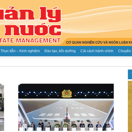
Thực tiễn – Kinh nghiệm
Đào tạo, bồi dưỡng
Cải cách hành chính
Chuyên 
Tạp
chí