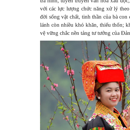
trá hình, tuyên truyền văn hóa xấu độ
với các lực lượng chức năng xử lý the
đời sống vật chất, tinh thần của bà co
lánh còn nhiều khó khăn, thiếu thốn; k
vệ vững chắc nền tảng tư tưởng của Đản
GIỚI THIỆU SÁCH
Ra mắt ba cuốn sách ả
mừng Đại hội XIV của 
16/01/2026