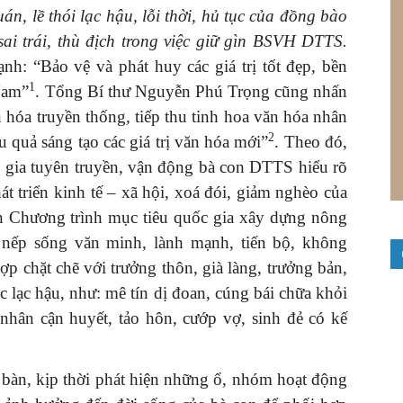
n, lề thói lạc hậu, lỗi thời, hủ tục của đồng bào
i trái, thù địch trong việc giữ gìn BSVH DTTS.
nh: “Bảo vệ và phát huy các giá trị tốt đẹp, bền
1
Nam”
. Tổng Bí thư Nguyễn Phú Trọng cũng nhấn
n hóa truyền thống, tiếp thu tinh hoa văn hóa nhân
2
u quả sáng tạo các giá trị văn hóa mới”
. Theo đó,
 gia tuyên truyền, vận động bà con DTTS hiểu rõ
át triển kinh tế – xã hội, xoá đói, giảm nghèo của
 Chương trình mục tiêu quốc gia xây dựng nông
 nếp sống văn minh, lành mạnh, tiến bộ, không
p chặt chẽ với trưởng thôn, già làng, trưởng bản,
c lạc hậu, như: mê tín dị đoan, cúng bái chữa khỏi
hân cận huyết, tảo hôn, cướp vợ, sinh đẻ có kế
 bàn, kịp thời phát hiện những ổ, nhóm hoạt động