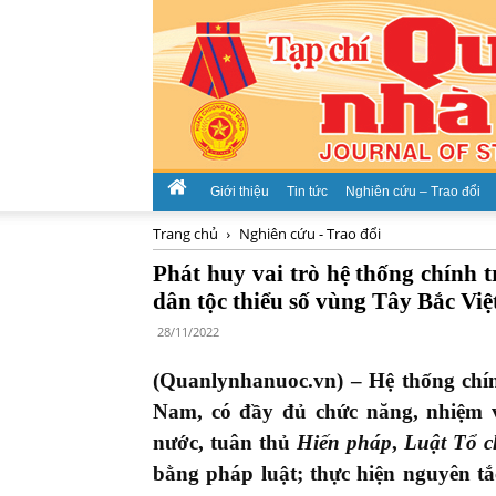
Giới thiệu
Tin tức
Nghiên cứu – Trao đổi
Trang chủ
Nghiên cứu - Trao đổi
Phát huy vai trò hệ thống chính t
dân tộc thiểu số vùng Tây Bắc Vi
28/11/2022
(Quanlynhanuoc.vn) – Hệ thống chín
Nam, có đầy đủ chức năng, nhiệm 
nước, tuân thủ
Hiến pháp
,
Luật Tổ c
bằng pháp luật; thực hiện nguyên t