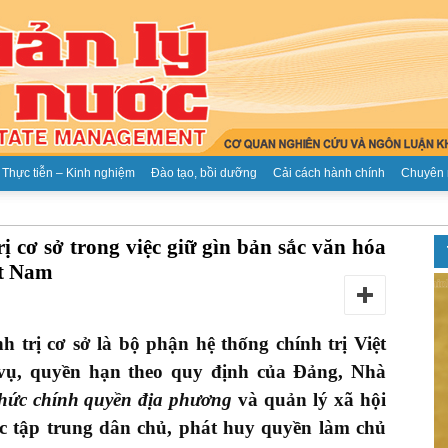
Thực tiễn – Kinh nghiệm
Đào tạo, bồi dưỡng
Cải cách hành chính
Chuyên 
Tạp
rị cơ sở trong việc giữ gìn bản sắc văn hóa
ệt Nam
h trị cơ sở
là bộ phận hệ thống chính trị Việt
chí
vụ, quyền hạn theo quy định của Đảng, Nhà
hức chính quyền địa phương
và quản lý xã hội
ắc tập trung dân chủ, phát huy quyền làm chủ