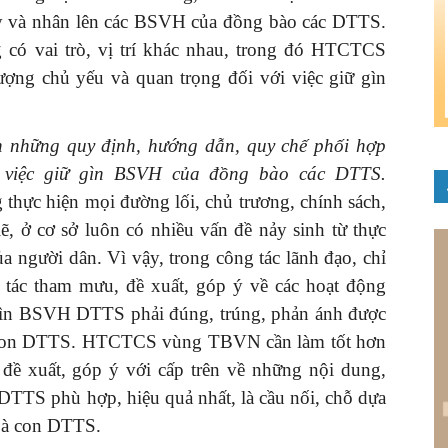
 dậy và nhân lên các BSVH của đồng bào các DTTS.
g có vai trò, vị trí khác nhau, trong đó HTCTCS
ượng chủ yếu và quan trọng đối với việc giữ gìn
h những quy định, hướng dẫn, quy chế phối hợp
g việc giữ gìn BSVH của đồng bào các DTTS.
 thực hiện mọi đường lối, chủ trương, chính sách,
ẽ, ở cơ sở luôn có nhiều vấn đề nảy sinh từ thực
ủa người dân. Vì vậy, trong công tác lãnh đạo, chỉ
ác tham mưu, đề xuất, góp ý về các hoạt động
iữ gìn BSVH DTTS phải đúng, trúng, phản ánh được
à con DTTS. HTCTCS vùng TBVN cần làm tốt hơn
 đề xuất, góp ý với cấp trên về những nội dung,
TTS phù hợp, hiệu quả nhất, là cầu nối, chỗ dựa
bà con DTTS.