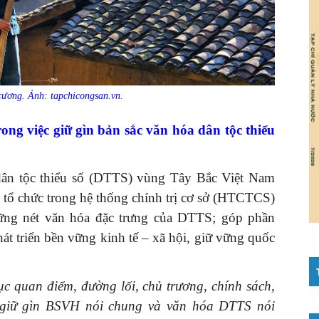
ương. Ảnh: tapchicongsan.vn.
trong việc giữ gìn bản sắc văn hóa dân tộc thiểu
dân tộc thiểu số (DTTS) vùng Tây Bắc Việt Nam
 tổ chức trong hệ thống chính trị cơ sở (HTCTCS)
ững nét văn hóa đặc trưng của DTTS; góp phần
hát triển bền vững kinh tế – xã hội, giữ vững quốc
dục quan điểm, đường lối, chủ trương, chính sách,
 giữ gìn BSVH nói chung và
văn hóa
DTTS nói