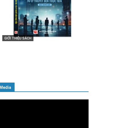
GIỚI THIỆU SÁCH
Cuốn sách “Tuyệt đối trung thành
với Tổ quốc, với Đảng, Nhà nước
và Nhân dân – Sáng ngời tư cách
người Công an cách mạng”
06/02/2025
Media
ình
ơi
deo