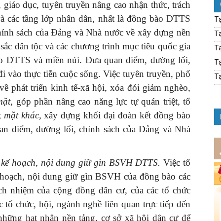
, giáo dục, tuyên truyền nâng cao nhận thức, trách
 các tầng lớp nhân dân, nhất là đồng bào DTTS
Tạ
chính sách của Đảng và Nhà nước về xây dựng nền
Tạ
sắc dân tộc và các chương trình mục tiêu quốc gia
Tạ
bào DTTS và miền núi. Đưa quan điểm, đường lối,
Tạ
 vào thực tiễn cuộc sống. Việc tuyên truyền, phổ
Tạ
về phát triển kinh tế-xã hội, xóa đói giảm nghèo,
mặt,
góp phần nâng cao năng lực tự quán triệt, tổ
;
mặt khác,
xây dựng khối đại đoàn kết đồng bào
n điểm, đường lối, chính sách của Đảng và Nhà
h, kế hoạch, nội dung giữ gìn BSVH DTTS.
Việc tổ
ế hoạch, nội dung giữ gìn BSVH của đồng bào các
ách nhiệm của cộng đồng dân cư, của các tổ chức
ác tổ chức, hội, ngành nghề liên quan trực tiếp đến
hững hạt nhân nền tảng, cơ sở xã hội dân cư để