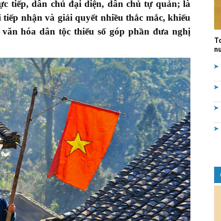
 tiếp, dân chủ đại diện, dân chủ tự quản; là
Quản
tiếp nhận và giải quyết nhiều thắc mắc, khiếu
c văn hóa dân tộc thiểu số góp phần đưa nghị
T
nư
lý
nhà
nước