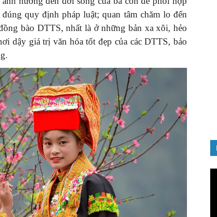
c, ảnh hưởng đến đời sống của bà con để phối hợp
o đúng quy định pháp luật; quan tâm chăm lo đến
n đồng bào DTTS, nhất là ở những bản xa xôi, hẻo
hơi dậy giá trị văn hóa tốt đẹp của các DTTS, bảo
g.
GIỚI THIỆU SÁCH
nh chào
Quản trị nhân tài – Từ lý thuyết
Đảng
đến thực tiễn
08/12/2025
Tr
ch
Vi