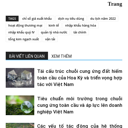
Trang
TAGS
chỉ số giá xuất khẩu
dịch vụ tiêu dùng
du lịch năm 2022
hoạt động thương mại
kinh tế
nhập khẩu hàng hóa
nhập khẩu quý IV
quản lý nhà nước
tài chính
tổng kim ngạch xuất
vận tải
BÀI VIẾT LIÊN QUAN
XEM THÊM
Tái cấu trúc chuỗi cung ứng đất hiếm
toàn cầu của Hoa Kỳ và triển vọng hợp
tác với Việt Nam
Tiêu chuẩn môi trường trong chuỗi
cung ứng toàn cầu và áp lực lên doanh
nghiệp Việt Nam
Các yếu tố tác động của hệ thống