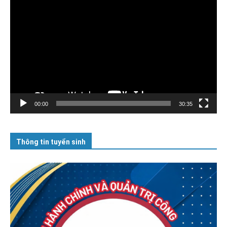
Trình
chơi
Video
00:00
30:35
Thông tin tuyển sinh