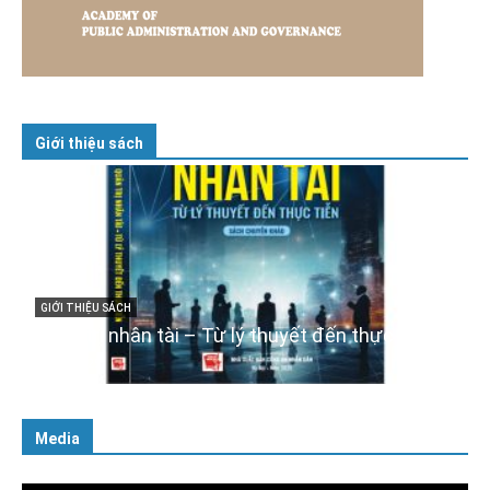
Giới thiệu sách
GIỚI THIỆU SÁCH
Cuốn sách “Tuyệt đối trung thành với Tổ quốc,
với Đảng, Nhà nước và Nhân dân – Sáng ngời
tư cách người Công an cách mạng”
06/02/2025
Media