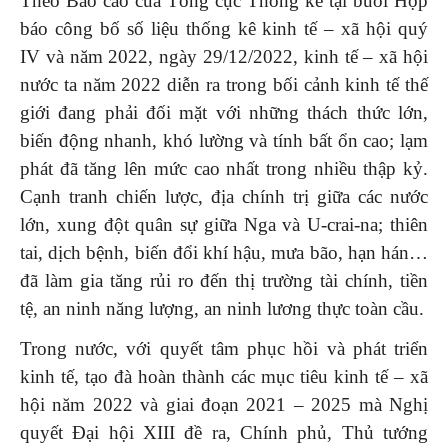
Theo Báo cáo của Tổng cục Thống kê tại buổi Họp
báo công bố số liệu thống kê kinh tế – xã hội quý
IV và năm 2022, ngày 29/12/2022, kinh tế – xã hội
nước ta năm 2022 diễn ra trong bối cảnh kinh tế thế
giới đang phải đối mặt với những thách thức lớn,
biến động nhanh, khó lường và tính bất ổn cao; lạm
phát đã tăng lên mức cao nhất trong nhiều thập kỷ.
Cạnh tranh chiến lược, địa chính trị giữa các nước
lớn, xung đột quân sự giữa Nga và U-crai-na; thiên
tai, dịch bệnh, biến đổi khí hậu, mưa bão, hạn hán…
đã làm gia tăng rủi ro đến thị trường tài chính, tiền
tệ, an ninh năng lượng, an ninh lương thực toàn cầu.
Trong nước, với quyết tâm phục hồi và phát triển
kinh tế, tạo đà hoàn thành các mục tiêu kinh tế – xã
hội năm 2022 và giai đoạn 2021 – 2025 mà Nghị
quyết Đại hội XIII đề ra, Chính phủ, Thủ tướng