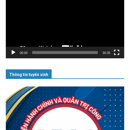
chơi
Video
00:00
30:35
Thông tin tuyển sinh