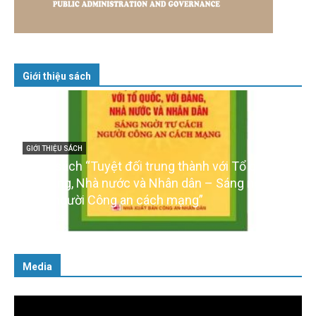
Giới thiệu sách
GIỚI THIỆU SÁCH
Cuốn sách “Tuyệt đối trung thành với Tổ quốc,
với Đảng, Nhà nước và Nhân dân – Sáng ngời tư
cách người Công an cách mạng”
06/02/2025
Media
Trình