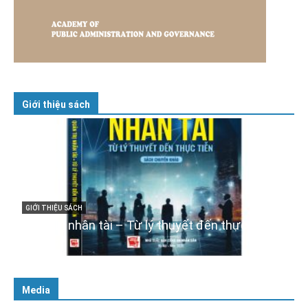
Giới thiệu sách
GIỚI THIỆU SÁCH
Cuốn sách “Tuyệt đối trung thành với Tổ quốc,
với Đảng, Nhà nước và Nhân dân – Sáng ngời
ễn
tư cách người Công an cách mạng”
06/02/2025
Media