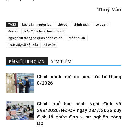
Thuý Vân
TAGS
bảo đảm nguồn lực
chế độ
chính sách
cơ quan
đơn vị
hợp đồng làm chuyên môn
nghiệp vụ trong cơ quan hành chính
thỏa thuận
Thúc đẩy xã hội hóa
tổ chức
BÀI VIẾT LIÊN QUAN
XEM THÊM
Chính sách mới có hiệu lực từ tháng
8/2026
Chính phủ ban hành Nghị định số
299/2026/NĐ-CP ngày 28/7/2026 quy
định tổ chức đơn vị sự nghiệp công
lập