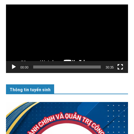
Trình
chơi
Video
00:00
30:35
Thông tin tuyển sinh