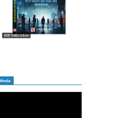
GIỚI THIỆU SÁCH
Cuốn sách “Tuyệt đối trung thành
với Tổ quốc, với Đảng, Nhà nước và
Nhân dân – Sáng ngời tư cách
người Công an cách mạng”
06/02/2025
Media
ình
ơi
deo