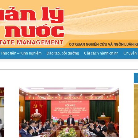
Thực tiễn – Kinh nghiệm
Đào tạo, bồi dưỡng
Cải cách hành chính
Chuyên 
Tạp
chí