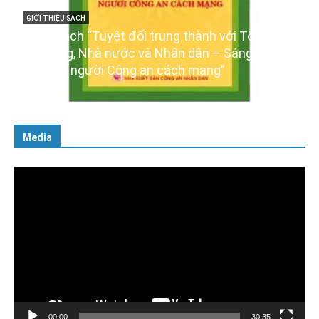
uốc,
GIỚI THIỆU SÁCH
ời
Ra mắt ba cuốn sách ảnh chào mừng Đại hội
XIV của Đảng
16/01/2026
Media
Trình
chơi
Video
00:00
30:35