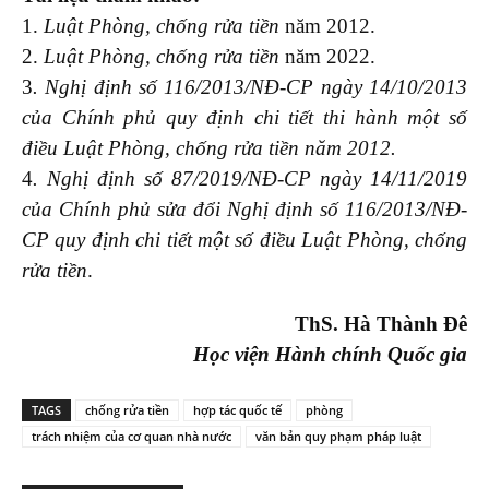
1.
Luật Phòng, chống rửa tiền
năm 2012.
2.
Luật Phòng, chống rửa tiền
năm 2022.
3
. Nghị định
số
116/2013/NĐ-CP ngày 14/10/2013
của Chính phủ
quy định chi tiết
thi hành một số
điều
Luật
P
hòng, chống rửa tiền
năm 2012.
4
. Nghị định
số
87/2019/NĐ-CP ngày 14/11/2019
của Chính phủ sửa đổi Nghị định
số
116/2013/NĐ-
CP
quy định chi tiết một số điều
Luật
P
hòng, chống
rửa tiền
.
ThS
.
Hà Thành Đê
Học viện Hành chính Quốc gia
TAGS
chống rửa tiền
hợp tác quốc tế
phòng
trách nhiệm của cơ quan nhà nước
văn bản quy phạm pháp luật