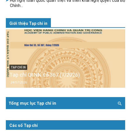
Hội nghị toàn quốc quán triệt và triển khai Nghị quyết của Bộ
Chính...
Giới thiệu Tạp chí in
TẠP CHÍ IN
Tạp chí QLNN số 367 (7/2026)
24/07/2026
Tổng mục lục Tạp chí in
Các số Tạp chí