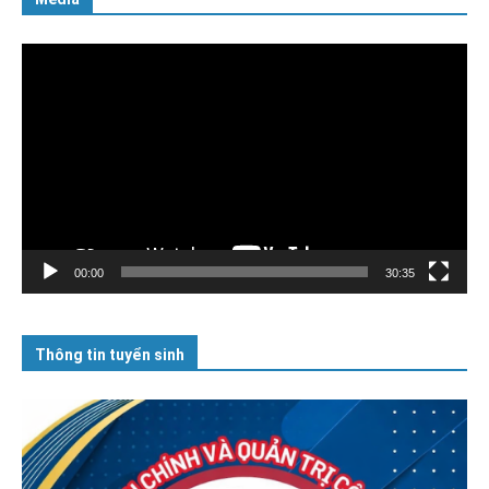
Trình
chơi
Video
00:00
30:35
Thông tin tuyển sinh