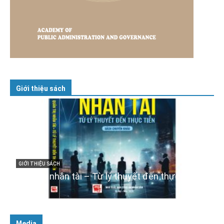
Giới thiệu sách
GIỚI THIỆU SÁCH
Cuốn sách “Tuyệt đối trung thành với Tổ quốc,
với Đảng, Nhà nước và Nhân dân – Sáng ngời
tư cách người Công an cách mạng”
06/02/2025
Media