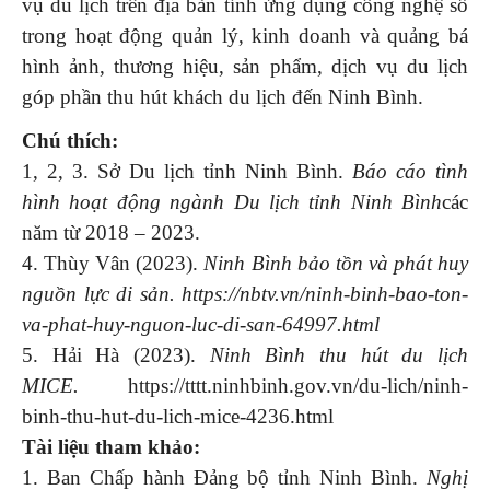
vụ du lịch trên địa bàn tỉnh ứng dụng công nghệ số
trong hoạt động quản lý, kinh doanh và quảng bá
hình ảnh, thương hiệu, sản phẩm, dịch vụ du lịch
góp phần thu hút khách du lịch đến Ninh Bình.
Chú thích:
1, 2, 3. Sở Du lịch tỉnh Ninh Bình.
Báo cáo tình
hình hoạt động ngành Du lịch tỉnh Ninh Bình
các
năm từ 2018 – 2023.
4. Thùy Vân (2023).
Ninh Bình bảo tồn và phát huy
nguồn lực di sản. https://nbtv.vn/ninh-binh-bao-ton-
va-phat-huy-nguon-luc-di-san-64997.html
5. Hải Hà (2023).
Ninh Bình thu hút du lịch
MICE.
https://tttt.ninhbinh.gov.vn/du-lich/ninh-
binh-thu-hut-du-lich-mice-4236.html
Tài liệu tham khảo:
1. Ban Chấp hành Đảng bộ tỉnh Ninh Bình.
Nghị