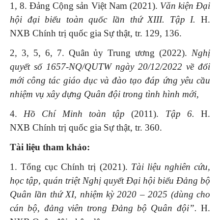
1, 8. Đảng Cộng sản Việt Nam (2021).
Văn kiện Đại
hội đại biểu toàn quốc lần thứ
XIII.
Tập
I.
H.
NXB
Chính trị quốc gia Sự thật, tr. 129, 136.
2, 3, 5, 6, 7. Quân ủy Trung ương (2022).
Nghị
quyết số 1657-NQ/QUTW ngày 20/12/2022
về đ
ổi
mới công tác giáo dục và đào tạo đáp ứng yêu cầu
nhiệm vụ xây dựng Quân đội trong tình hình mới
,
4.
Hồ Chí Minh
t
oàn tập
(2011).
T
ập
6.
H.
NXB Chính trị quốc gia Sự thật, tr. 360.
Tài liệu tham
khảo:
1. Tổng cục Chính trị (2021).
Tài liệu nghiên cứu,
học tập, quán triệt Nghị quyết Đại hội biểu Đảng bộ
Quân lần thứ XI, nhiệm kỳ 2020 – 2025
(
d
ùng cho
cán bộ, đảng viên trong Đảng bộ Quân đội”
.
H.