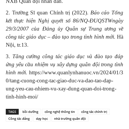
NXB Quân đội nhân dân.
2. Trường Sĩ quan Chính trị (2022).
B
áo cáo
T
ổng
kết
thực hiện Nghị quyết số 86/NQ-ĐUQSTW
ngày
29/3/2007 của Đảng ủy Quân sự Trung ương về
công tác giáo dục – đào tạo trong tình hình mới.
Hà
Nội, tr.13.
3.
Tăng cường công tác giáo dục và đào tạo đáp
ứng yêu cầu nhiệm vụ xây dựng quân đội trong tình
hình mới.
https://www.quanlynhanuoc.vn/2024/01/3
0/tang-cuong-cong-tac-giao-duc-va-dao-tao-dap-
ung-yeu-cau-nhiem-vu-xay-dung-quan-doi-trong-
tinh-hinh-moi/
TAGS
bồi dưỡng
công nghệ thông tin
công tác chính trị
Công tác đảng
dạy học
nhà trường quân đội