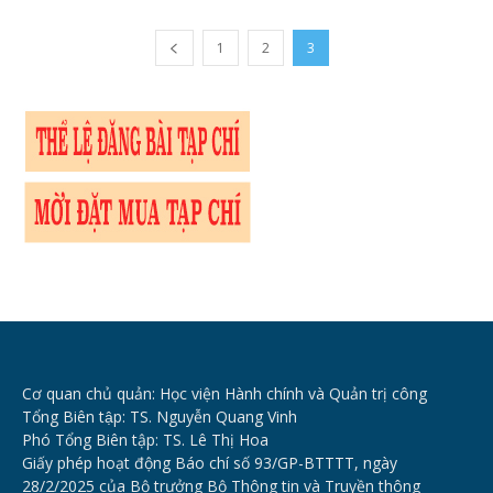
1
2
3
Cơ quan chủ quản: Học viện Hành chính và Quản trị công
Tổng Biên tập: TS. Nguyễn Quang Vinh
Phó Tổng Biên tập: TS. Lê Thị Hoa
Giấy phép hoạt động Báo chí số 93/GP-BTTTT, ngày
28/2/2025 của Bộ trưởng Bộ Thông tin và Truyền thông