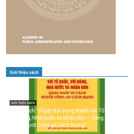
Giới thiệu sách
GIỚI THIỆU SÁCH
Cuốn sách “Tuyệt đối trung thành với Tổ quốc,
với Đảng, Nhà nước và Nhân dân – Sáng ngời tư
cách người Công an cách mạng”
06/02/2025